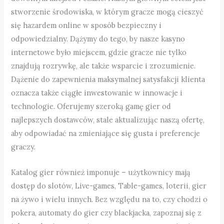
stworzenie środowiska, w którym gracze mogą cieszyć
się hazardem online w sposób bezpieczny i
odpowiedzialny. Dążymy do tego, by nasze kasyno
internetowe było miejscem, gdzie gracze nie tylko
znajdują rozrywkę, ale także wsparcie i zrozumienie.
Dążenie do zapewnienia maksymalnej satysfakcji klienta
oznacza także ciągłe inwestowanie w innowacje i
technologie. Oferujemy szeroką gamę gier od
najlepszych dostawców, stale aktualizując naszą ofertę,
aby odpowiadać na zmieniające się gusta i preferencje
graczy.
Katalog gier również imponuje – użytkownicy mają
dostęp do slotów, Live-games, Table-games, loterii, gier
na żywo i wielu innych. Bez względu na to, czy chodzi o
pokera, automaty do gier czy blackjacka, zapoznaj się z