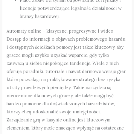
Place zabaw otrzymali odpowiednie certyfikaty i
licencje potwierdzające legalność działalności w
branży hazardowej.
Automaty online – klasyczne, progresywne i wideo
Dostęp do informacji o objawach problemowego hazardu
i dostępnych ścieżkach pomocy jest także kluczowy, aby
gracze mogli szybko uzyskać wsparcie, gdy tylko
zauważą u siebie niepokojące tendencje. Wiele z nich
oferuje poradniki, tutoriale i nawet darmowe wersje gier,
które pozwalają na praktykowanie strategii bez ryzyka
utraty prawdziwych pieniędzy. Takie narzędzia są
nieocenione dla nowych graczy, ale także mogą być
bardzo pomocne dla doświadczonych hazardzistów,
którzy chcą udoskonalić swoje umiejętności.
Zarządzanie grą w kasynie online jest kluczowym
elementem, który może znacząco wpłynąć na ostateczne