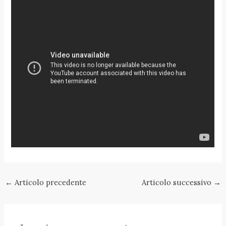
←
Articolo precedente
Articolo successivo
→