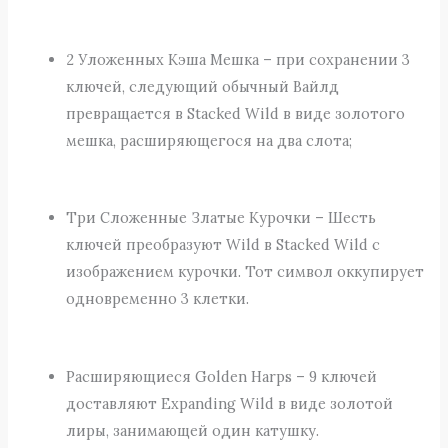
2 Уложенных Кэша Мешка – при сохранении 3
ключей, следующий обычный Вайлд
превращается в Stacked Wild в виде золотого
мешка, расширяющегося на два слота;
Три Сложенные Златые Курочки – Шесть
ключей преобразуют Wild в Stacked Wild с
изображением курочки. Тот символ оккупирует
одновременно 3 клетки.
Расширяющиеся Golden Harps – 9 ключей
доставляют Expanding Wild в виде золотой
лиры, занимающей один катушку.