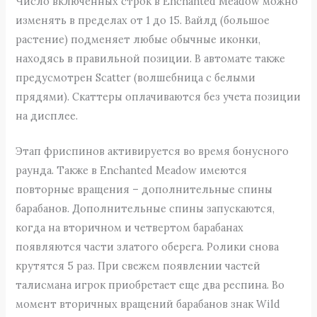
Число включенных строк в Enchanted Meadow можно
изменять в пределах от 1 до 15. Вайлд (большое
растение) подменяет любые обычные иконки,
находясь в правильной позиции. В автомате также
предусмотрен Scatter (волшебница с белыми
прядями). Скаттеры оплачиваются без учета позиции
на дисплее.
Этап фриспинов активируется во время бонусного
раунда. Также в Enchanted Meadow имеются
повторные вращения – дополнительные спины
барабанов. Дополнительные спины запускаются,
когда на вторичном и четвертом барабанах
появляются части златого оберега. Ролики снова
крутятся 5 раз. При свежем появлении частей
талисмана игрок приобретает еще два респина. Во
момент вторичных вращений барабанов знак Wild