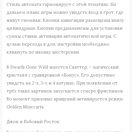
Стиль автомата гармонирует с этой тематике. На
дальнем плане игры можно увидеть вход в грот, где
живут гномики. Кнопки навигации размещены внизу
цилиндрами. Кнопки предназначены для установки
суммы ставки, активации автоматической игры. С
целью перехода в доп. настройки необходимо
кликнуть по иконку шестеренки.
В Dwarfs Gone Wild имеется Скаттер, – магический
кристалл с гравировкой «Бонус». Его допустимо
увидеть на 2-х, 3-х и 4 катушке. При появлении от
трёх таких картинок запускается семеро фриспинов.
Во момент призовых вращений активируется режим
Golden Minecarts.
Джон и Бобовый Росток