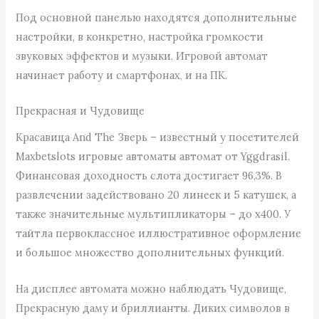
Под основной панелью находятся дополнительные
настройки, в конкретно, настройка громкости
звуковых эффектов и музыки. Игровой автомат
начинает работу и смартфонах, и на ПК.
Прекрасная и Чудовище
Красавица And The Зверь – известный у посетителей
Maxbetslots игровые автоматы автомат от Yggdrasil.
Финансовая доходность слота достигает 96,3%. В
развлечении задействовано 20 линеек и 5 катушек, а
также значительные мультипликаторы – до x400. У
тайтла первоклассное иллюстративное оформление
и большое множество дополнительных функций.
На дисплее автомата можно наблюдать Чудовище,
Прекрасную даму и бриллианты. Диких символов в