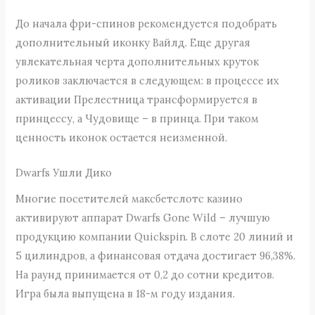
До начала фри-спинов рекомендуется подобрать
дополнительный иконку Вайлд. Еще другая
увлекательная черта дополнительных круток
роликов заключается в следующем: в процессе их
активации Прелестница трансформируется в
принцессу, а Чудовище – в принца. При таком
ценность иконок остается неизменной.
Dwarfs Ушли Дико
Многие посетителей максбетслотс казино
активируют аппарат Dwarfs Gone Wild – лучшую
продукцию компании Quickspin. В слоте 20 линий и
5 цилиндров, а финансовая отдача достигает 96,38%.
На раунд принимается от 0,2 до сотни кредитов.
Игра была выпущена в 18-м году издания.