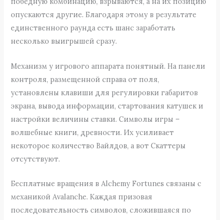
победную комбинацию, взрываются, а на их позицию
опускаются другие. Благодаря этому в результате
единственного раунда есть шанс заработать
несколько выигрышей сразу.
Механизм у игрового аппарата понятный. На панели
контроля, размещенной справа от поля,
установлены клавиши для регулировки габаритов
экрана, вывода информации, стартования катушек и
настройки величины ставки. Символы игры –
волшебные книги, древности. Их усиливает
некоторое количество Вайлдов, а вот Скаттеры
отсутствуют.
Бесплатные вращения в Alchemy Fortunes связаны с
механикой Avalanche. Каждая призовая
последовательность символов, сложившаяся по