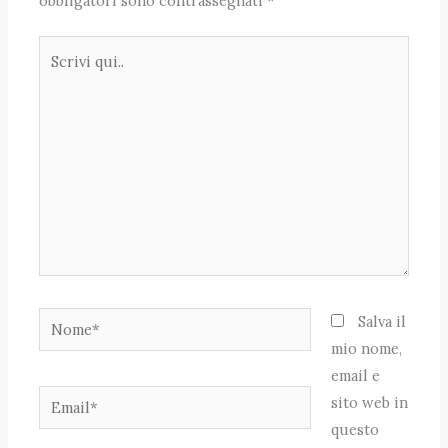
obbligatori sono contrassegnati
*
Scrivi
qui..
Nome*
Salva il
mio nome,
email e
Email*
sito web in
questo