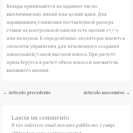
Вклады принимаются на заданное число
выплачиваемых линий или целый цикл. Для
наращивания/снижения поставленной размера
ставки на контрольной панели есть кнопки «+/-»
или ползунок. В определённых эмуляторах имеются
элементы управления для мгновенного создания
наименьшей/самой высокой взноса. При расчете
приза берутся в расчет объем взноса и множитель
выпавшего иконки.
←
Articolo precedente
Articolo successivo
→
Lascia un commento
Il tuo indirizzo email non sarà pubblicato.
I campi