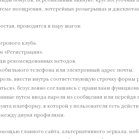
истеме поощрения, лотерейных розыгрышах и джекпотах
стая, проводится в пару шагов:
грового клуба.
ом «Регистрация».
ди рекомендованных методов.
мобильного телефона или электронный адрес почты.
роль, ввести внутрь соответствующую строчку формы 
ться», безусловно соглашаясь с правилами функцион
анные путем ввода пароля из сообщения или перейдя 
унта платформу, в которой у пользователя есть дейст
 между двумя профилями.
помощью главного сайта, альтернативного зеркала, мо