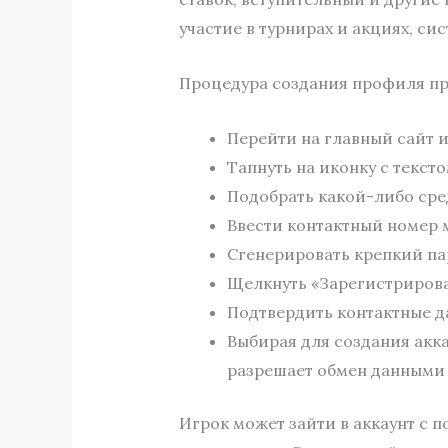
участие в турнирах и акциях, с
Процедура создания профиля про
Перейти на главный сайт и
Тапнуть на иконку с текст
Подобрать какой-либо сре
Ввести контактный номер 
Сгенерировать крепкий па
Щелкнуть «Зарегистрирова
Подтвердить контактные д
Выбирая для создания акка
разрешает обмен данными
Игрок может зайти в аккаунт с 