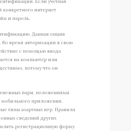
дентификации. Если учетная
й конкретного интернет
йм и пароль.
ентификацию. Данная опция
 Во время авторизации в свою
ействие с помощью ввода
ается на компьютер или
ествимо, потому что он
денежных пари, положениями
и мобильного приложения.
ные типы азартных игр. Правила
онных сведений других
рмлять регистрационную форму