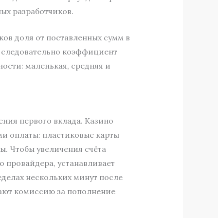
ых разработчиков.
ков доля от поставленных сумм в
, следовательно коэффициент
ости: маленькая, средняя и
ения первого вклада. Казино
и оплаты: пластиковые карты
ы. Чтобы увеличения счёта
о провайдера, устанавливает
ределах нескольких минут после
ают комиссию за пополнение