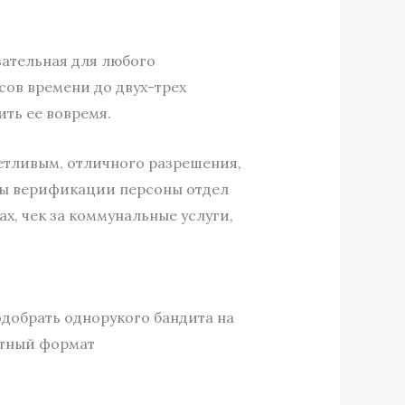
ательная для любого
сов времени до двух-трех
ить ее вовремя.
етливым, отличного разрешения,
ры верификации персоны отдел
х, чек за коммунальные услуги,
добрать однорукого бандита на
атный формат