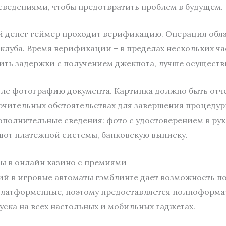
 сведениями, чтобы предотвратить проблем в будущем.
 денег геймер проходит верификацию. Операция обяз
луба. Время верификации – в пределах нескольких ча
тить задержки с получением джекпота, лучше осуществ
иле фотографию документа. Картинка должно быть отч
ючительных обстоятельствах для завершения процеду
ополнительные сведения: фото с удостоверением в рука
шот платежной системы, банковскую выписку.
ы в онлайн казино с премиями
й в игровые автоматы гэмблинге дает возможность по
платформенные, поэтому предоставляется полноформ
ска на всех настольных и мобильных гаджетах.