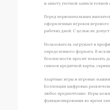
и анкету учетной записи точной
Перед первоначальным выплатой
оформленных игроков игрового к
рабочих дней. С целью не допус
Пользователь загружает в проф
определенного формата. В искл
безопасности просит показать д
снимок кредитной карты, скрин
Азартные игры и игровые машин
Коллекция цифровых развлечени
любое предпочтение. Игры меж
функционирования во время запу