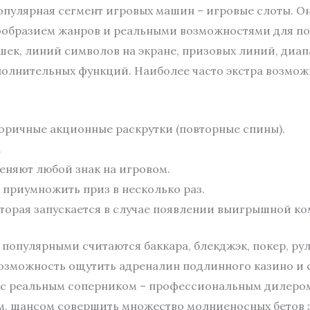
пулярная сегмент игровых машин – игровые слоты. О
ообразием жанров и реальными возможностями для по
ушек, линий символов на экране, призовых линий, диап
олнительных функций. Наиболее часто экстра возмо
оричные акционные раскрутки (повторные спины).
.
еняют любой знак на игровом.
приумножить приз в несколько раз.
которая запускается в случае появлении выигрышной к
опулярными считаются баккара, блекджэк, покер, рулет
возможность ощутить адреналин подлинного казино и 
а с реальным соперником – профессиональным дилеро
 шансом совершить множество молниеносных бетов з