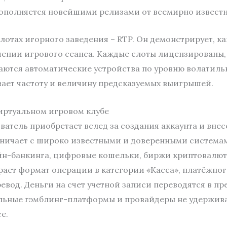
пополняется новейшими релизами от всемирно известн
лотах игорного заведения – RTP. Он демонстрирует, ка
шении игрового сеанса. Каждые слоты лицензированы
аются автоматические устройства по уровню волатильн
ает частоту и величину предсказуемых выигрышей.
иртуальном игровом клубе
атель приобретает вслед за создания аккаунта и внес
ничает с широко известными и доверенными системам
айн-банкинга, цифровые кошельки, биржи криптовалют
ирает формат операции в категории «Касса», платёжног
евод. Деньги на счет учетной записи переводятся в п
льные гэмблинг-платформы и провайдеры не удержив
е.