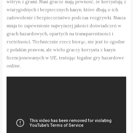
witryn z grami. Nasi gracze mają pewność, że korzystają z
wiarygodnych i bezpiecznych kasyn, które dbają o ich
zadowolenie i bezpieczeństwo podczas rozgrywki. Nasza
misja to zapewnienie najwyższej jakości doświadczeń w
grach hazardowych, opartych na transparentności i
rzetelności. Technicznie rzecz biorąc, nie jest to zgodne
z polskim prawem, ale wielu graczy korzysta z kasyn
licencjonowanych w UE, testując legalne gry hazardowe
online.