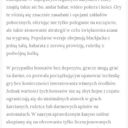
znajdą także sic bo, andar bahar, wideo pokera i kości. Gry
te różnią się znacznie zasadami i opcjami zakładów
pobocznych, oferując nie tylko poleganie na szczęściu,
ale także stosowanie strategii w celu zwiększenia szans
na wygraną. Popularne wersje obejmują blackjacka z
jedną talią, bakarata z zerową prowizją, ruletkę z
podwójną kulką.
W przypadku bonusów bez depozytu, gracze mogą grać
za darmo, co pozwala początkującym opanować technikę
gry bez konieczności inwestowania własnych środków.
Jednak wartości tych bonusów nie są zbyt hojne i często
ograniczają się do minimalnych stawek w grach
karcianych, ruletce lub darmowych spinów na
automatach. W naszym sprawdzonym kasyno online
skupiamy się na oferowaniu tylko licencjonowanych