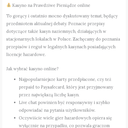
Kasyno na Prawdziwe Pieniądze online
To gorący i ostatnio mocno dyskutowany temat, będący
przedmiotem aktualnej debaty. Poznacie przepisy
dotyczące także kasyn naziemnych, działających w
stacjonarnych lokalach w Polsce. Zachęcamy do poznania
przepisów i reguł w legalnych kasynach posiadających
licencje hazardowe.
Jak wybrać kasyno online?
Najpopularniejsze karty przedpłacone, czy też
prepaid to Paysafecard, który jest przyjmowany
przez największą liczbę kasyn.
Live chat powinien być responsywny i szybko
odpowiadać na pytania użytkowników.
Oczywiście wiele gier hazardowych opiera się
wyłącznie na przypadku, co pozwala graczom