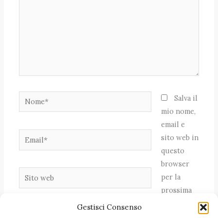
Nome*
Salva il
mio nome,
email e
Email*
sito web in
questo
browser
Sito
per la
web
prossima
volta che
Gestisci Consenso
commento.