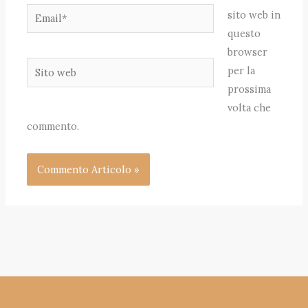
Email*
sito web in
questo
browser
Sito
per la
web
prossima
volta che
commento.