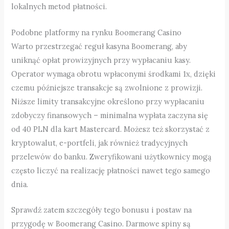
lokalnych metod płatności.
Podobne platformy na rynku Boomerang Casino
Warto przestrzegać reguł kasyna Boomerang, aby
uniknąć opłat prowizyjnych przy wypłacaniu kasy.
Operator wymaga obrotu wpłaconymi środkami 1x, dzięki
czemu późniejsze transakcje są zwolnione z prowizji.
Niższe limity transakcyjne określono przy wypłacaniu
zdobyczy finansowych – minimalna wypłata zaczyna się
od 40 PLN dla kart Mastercard. Możesz też skorzystać z
kryptowalut, e-portfeli, jak również tradycyjnych
przelewów do banku. Zweryfikowani użytkownicy mogą
często liczyć na realizację płatności nawet tego samego
dnia.
Sprawdź zatem szczegóły tego bonusu i postaw na
przygodę w Boomerang Casino. Darmowe spiny są