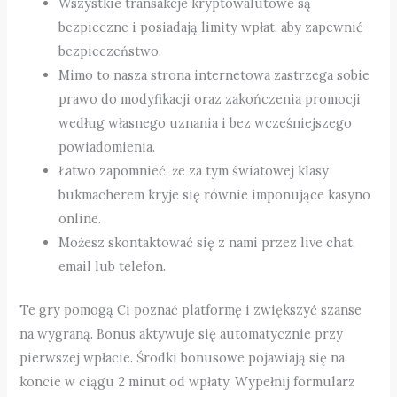
Wszystkie transakcje kryptowalutowe są
bezpieczne i posiadają limity wpłat, aby zapewnić
bezpieczeństwo.
Mimo to nasza strona internetowa zastrzega sobie
prawo do modyfikacji oraz zakończenia promocji
według własnego uznania i bez wcześniejszego
powiadomienia.
Łatwo zapomnieć, że za tym światowej klasy
bukmacherem kryje się równie imponujące kasyno
online.
Możesz skontaktować się z nami przez live chat,
email lub telefon.
Te gry pomogą Ci poznać platformę i zwiększyć szanse
na wygraną. Bonus aktywuje się automatycznie przy
pierwszej wpłacie. Środki bonusowe pojawiają się na
koncie w ciągu 2 minut od wpłaty. Wypełnij formularz