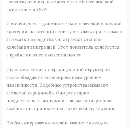
существуют и игровые автоматы с более высокой
выплатой – до 97%.
Изменчивость – дополнительно ключевой основной
критерий, на который стоит учитывать при ставках в
автоматы на средства. Он отражает степень
колебания выигрышей. Этот показатель колеблется
с крайне низкого к максимального.
Игровые автоматы с традиционной структурой
часто обладают сбалансированным уровнем
изменчивости. Подобные устройства называют
«золотой серединой». Они регулярно
предоставляют выигрыши, а всякая выигрышная
комбинация приносит неплохие вознаграждения.
Чтобы выигрывать в онлайн-казино с выводом