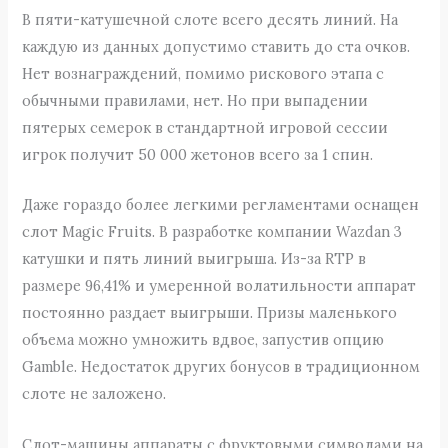
В пяти-катушечной слоте всего десять линий. На
каждую из данных допустимо ставить до ста очков.
Нет вознаграждений, помимо рискового этапа с
обычными правилами, нет. Но при выпадении
пятерых семерок в стандартной игровой сессии
игрок получит 50 000 жетонов всего за 1 спин.
Даже гораздо более легкими регламентами оснащен
слот Magic Fruits. В разработке компании Wazdan 3
катушки и пять линий выигрыша. Из-за RTP в
размере 96,41% и умеренной волатильности аппарат
постоянно раздает выигрыши. Призы маленького
объема можно умножить вдвое, запустив опцию
Gamble. Недостаток других бонусов в традиционном
слоте не заложено.
Слот-машины аппараты с фруктовыми символами на