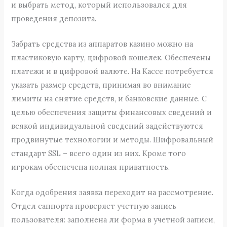
и выбрать метод, который использовался для
проведения депозита.
Забрать средства из аппаратов казино можно на
пластиковую карту, цифровой кошелек. Обеспечены
платежи и в цифровой валюте. На Кассе потребуется
указать размер средств, принимая во внимание
лимиты на снятие средств, и банковские данные. С
целью обеспечения защиты финансовых сведений и
всякой индивидуальной сведений задействуются
продвинутые технологии и методы. Шифровальный
стандарт SSL – всего один из них. Кроме того
игрокам обеспечена полная приватность.
Когда одобрения заявка переходит на рассмотрение.
Отдел саппорта проверяет учетную запись
пользователя: заполнена ли форма в учетной записи,