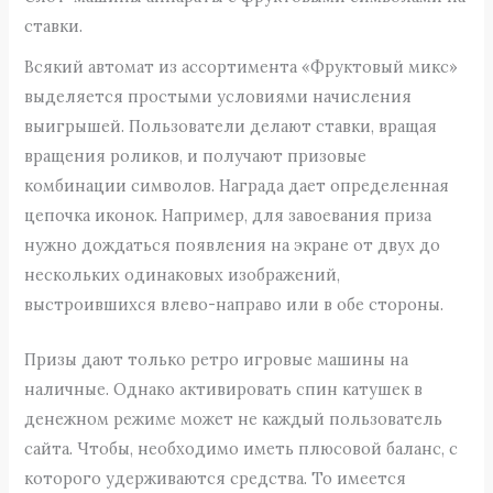
ставки.
Всякий автомат из ассортимента «Фруктовый микс»
выделяется простыми условиями начисления
выигрышей. Пользователи делают ставки, вращая
вращения роликов, и получают призовые
комбинации символов. Награда дает определенная
цепочка иконок. Например, для завоевания приза
нужно дождаться появления на экране от двух до
нескольких одинаковых изображений,
выстроившихся влево-направо или в обе стороны.
Призы дают только ретро игровые машины на
наличные. Однако активировать спин катушек в
денежном режиме может не каждый пользователь
сайта. Чтобы, необходимо иметь плюсовой баланс, с
которого удерживаются средства. То имеется