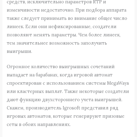
средств, исключительно параметров RTP и
изменчивости недостаточно. При подбора аппарата
также следует принимать во внимание общее число
линеек. Если они нефиксированные, создатели
позволяют менять параметры. Чем более линеек,
тем значительнее возможность заполучить
выигрыши.
Огромное количество выигрышных сочетаний
выпадает на барабанах, когда игровой автомат
спроектирован с использованием системы MegaWays
или кластерных выплат. Также некоторые создатели
дают функцию двухстороннего учета выигрышей.
Скажем, производитель Igrosoft представил ряд
игровых автоматов, которые генерируют призовые
сеты в обоих направлениях.