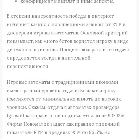
коэффициенты выплат и иные аспекты.
В степени на вероятность победы в интернет
интернет казино с поощрениями зависят от RTP и
дисперсия игровых автоматов. Основной критерий
показывает, как много бетов вернется игроку в виде
денежного выигрыша. Процент возврата или отдача
определяется всегда в длительной
перспективности.
Игровые автоматы с традиционными иконками
имеют разный уровень отдачи. Возврат игроку
изменяется от минимальных вплоть до высоких
уровней. Скажем, отдача в автоматах провайдера
Igrosoft как правило не поднимается выше 90-92%.
Фирма Новоматик задает как правило типичный
показатель RTP, в пределах 95% по 95,5%. Но