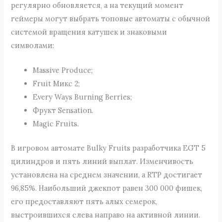
регулярно обновляется, а на текущий момент
геймеры могут выбрать топовые автоматы с обычной
системой вращения катушек и знаковыми
символами:
Massive Produce;
Fruit Микс 2;
Every Ways Burning Berries;
Фрукт Sensation.
Magic Fruits.
В игровом автомате Bulky Fruits разработчика EGT 5
цилиндров и пять линий выплат. Изменчивость
установлена на среднем значении, а RTP достигает
96,85%. Наибольший джекпот равен 300 000 фишек,
его предоставляют пять алых семерок,
выстроившихся слева направо на активной линии.