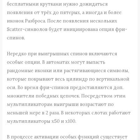
бесплатными крутками нужно дожидаться
появления от трёх до пятерых, а иногда и более
иконок Разброса. После появления нескольких
Scatter-символов будет инициирована опция фри-
спинов.
Нередко при выигрышных спинов включаются
особые опции. В автоматах могут выпасть
рандомные иконки или растягивающиеся символы,
которые покрывают весь цилиндр по вертикальной
оси. Во время фри-спинов предоставляются доп.
множители победных цепочек. Посредством этим
мультипликаторам выигрыши возрастают по
меньшей мере в 2 раза. В некоторых слотах работают
мультипликаторы х50 и х100.
В процессе активации особых функций существует