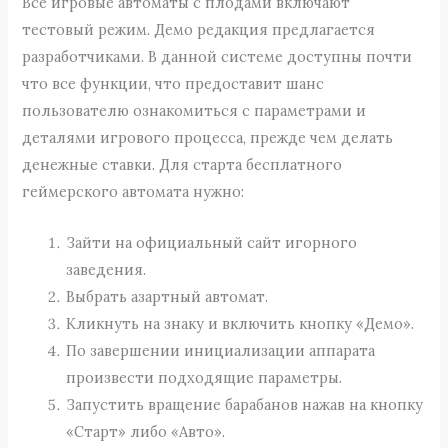
Все игровые автоматы с плодами включают
тестовый режим. Демо редакция предлагается
разработчиками. В данной системе доступны почти
что все функции, что предоставит шанс
пользователю ознакомиться с параметрами и
деталями игрового процесса, прежде чем делать
денежные ставки. Для старта бесплатного
геймерского автомата нужно:
Зайти на официальный сайт игорного
заведения.
Выбрать азартный автомат.
Кликнуть на знаку и включить кнопку «Демо».
По завершении инициализации аппарата
произвести подходящие параметры.
Запустить вращение барабанов нажав на кнопку
«Старт» либо «Авто».