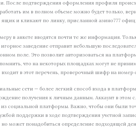
ми. После подтверждения оформления профиля происх
ботать им в полном объеме можно будет только, вери
 ящик и кликают по линку, присланной азино777 офиц
ру в анкете вводятся почти те же информация. Тольк
о игорное заведение отправит небольшую последовате
ионном поле. Это позволит авторизоваться на платфор
омнить, что на некоторых площадках могут не приним
 входит в этот перечень, проверочный шифр на номер о
льные сети — более легкий способ входа в платформу
ждение получения к личным данным. Аккаунт в этом с
из социальной платформы. Важно, чтобы они были то
ужбой поддержки в ходе подтверждения учетной запис
о, но может понадобиться определение подходящей де