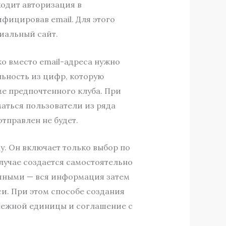
одит авторизация в
фицировав email. Для этого
иальный сайт.
о вместо email-адреса нужно
льность из цифр, которую
ме предпочтенного клуба. При
аться пользователи из ряда
тправлен не будет.
. Он включает только выбор по
лучае создается самостоятельно
чными — вся информация затем
и. При этом способе создания
нежной единицы и соглашение с