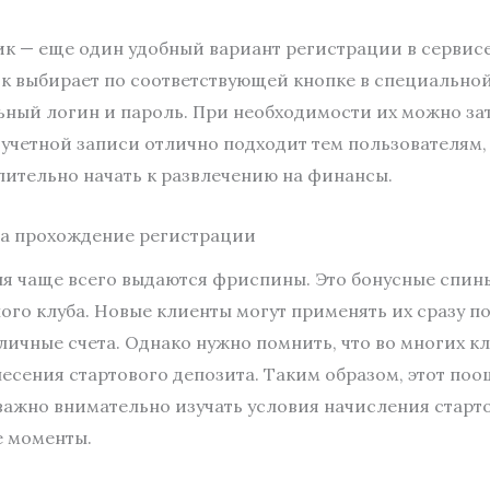
к — еще один удобный вариант регистрации в сервис
ок выбирает по соответствующей кнопке в специально
ный логин и пароль. При необходимости их можно зат
я учетной записи отлично подходит тем пользователям,
ительно начать к развлечению на финансы.
за прохождение регистрации
я чаще всего выдаются фриспины. Это бонусные спины
ого клуба. Новые клиенты могут применять их сразу п
личные счета. Однако нужно помнить, что во многих кл
есения стартового депозита. Таким образом, этот поо
ажно внимательно изучать условия начисления старто
е моменты.