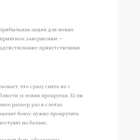
прибыльная акция для новых
гоприятном завершении —
задействование приветственных
евает, что сразу снять их с
облюсти условия прокрутки. Если
ное размер раз в слотах.
 значит бонус нужно прокрутить
поступят на баланс.
 может быть обозначена