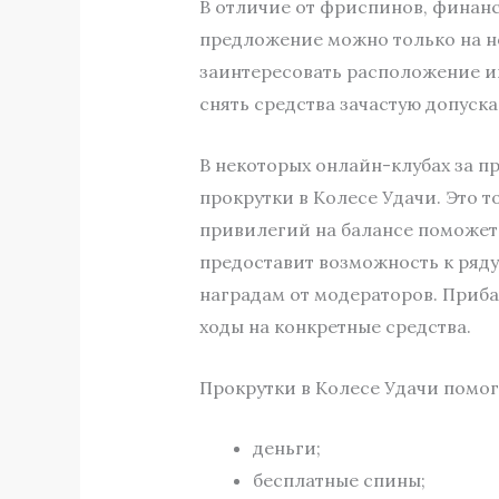
В отличие от фриспинов, финан
предложение можно только на но
заинтересовать расположение и
снять средства зачастую допуска
В некоторых онлайн-клубах за 
прокрутки в Колесе Удачи. Это 
привилегий на балансе поможет 
предоставит возможность к ряд
наградам от модераторов. Приб
ходы на конкретные средства.
Прокрутки в Колесе Удачи помог
деньги;
бесплатные спины;