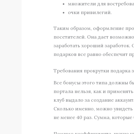
множители для востребова
очки привилегий.
Таким образом, оформление про
посетителей. Она дает возможно
заработать хороший заработок. 
подарков все равно обеспечит п
Требования прокрутки подарка 
Все бонусы этого типа должны бы
портала нельзя, как и применят
клуб выдало за создание аккаунт
Сколько именно, можно увидеть п
не менее 40 раз. Сумма, которые
Помимо коэффициента, нужно уд