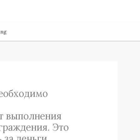
ing
необходимо
нт выполнения
граждения. Это
 за деньги