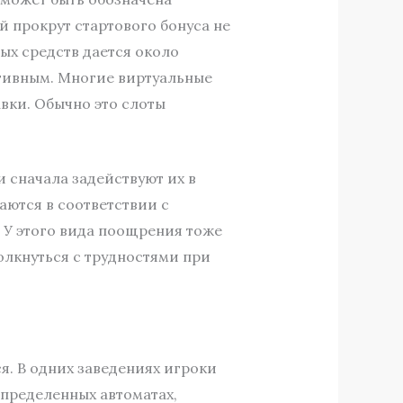
й прокрут стартового бонуса не
ых средств дается около
активным. Многие виртуальные
вки. Обычно это слоты
 сначала задействуют их в
аются в соответствии с
 У этого вида поощрения тоже
толкнуться с трудностями при
я. В одних заведениях игроки
определенных автоматах,