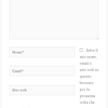
Nome*
Salva il
mio nome,
email e
Email*
sito web in
questo
browser
Sito
per la
web
prossima
volta che