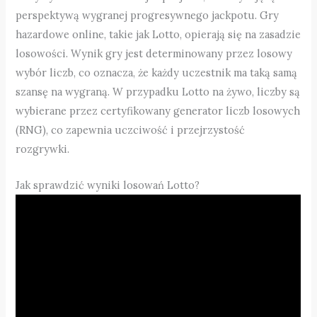
perspektywą wygranej progresywnego jackpotu. Gry
hazardowe online, takie jak Lotto, opierają się na zasadzie
losowości. Wynik gry jest determinowany przez losowy
wybór liczb, co oznacza, że każdy uczestnik ma taką samą
szansę na wygraną. W przypadku Lotto na żywo, liczby są
wybierane przez certyfikowany generator liczb losowych
(RNG), co zapewnia uczciwość i przejrzystość
rozgrywki.
Jak sprawdzić wyniki losowań Lotto?