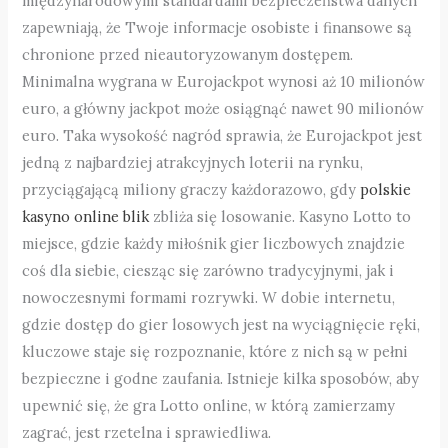
międzynarodowymi standardami bezpieczeństwa danych
zapewniają, że Twoje informacje osobiste i finansowe są
chronione przed nieautoryzowanym dostępem.
Minimalna wygrana w Eurojackpot wynosi aż 10 milionów
euro, a główny jackpot może osiągnąć nawet 90 milionów
euro. Taka wysokość nagród sprawia, że Eurojackpot jest
jedną z najbardziej atrakcyjnych loterii na rynku,
przyciągającą miliony graczy każdorazowo, gdy
polskie
kasyno online blik
zbliża się losowanie. Kasyno Lotto to
miejsce, gdzie każdy miłośnik gier liczbowych znajdzie
coś dla siebie, ciesząc się zarówno tradycyjnymi, jak i
nowoczesnymi formami rozrywki. W dobie internetu,
gdzie dostęp do gier losowych jest na wyciągnięcie ręki,
kluczowe staje się rozpoznanie, które z nich są w pełni
bezpieczne i godne zaufania. Istnieje kilka sposobów, aby
upewnić się, że gra Lotto online, w którą zamierzamy
zagrać, jest rzetelna i sprawiedliwa.