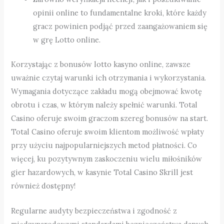
opinii online to fundamentalne kroki, które każdy
gracz powinien podjąć przed zaangażowaniem się
w grę Lotto online.
Korzystając z bonusów lotto kasyno online, zawsze
uważnie czytaj warunki ich otrzymania i wykorzystania.
Wymagania dotyczące zakładu mogą obejmować kwotę
obrotu i czas, w którym należy spełnić warunki. Total
Casino oferuje swoim graczom szereg bonusów na start.
Total Casino oferuje swoim klientom możliwość wpłaty
przy użyciu najpopularniejszych metod płatności. Co
więcej, ku pozytywnym zaskoczeniu wielu miłośników
gier hazardowych, w kasynie Total Casino Skrill jest
również dostępny!
Regularne audyty bezpieczeństwa i zgodność z