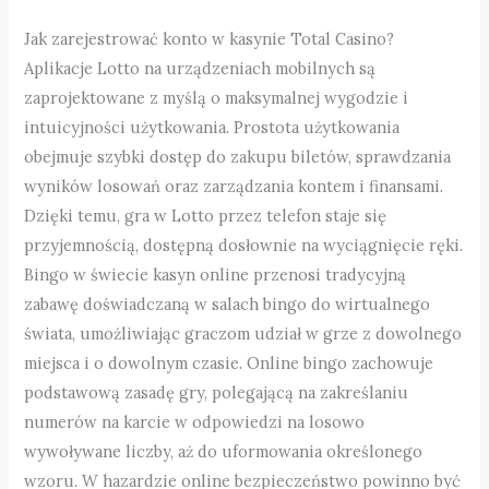
Jak zarejestrować konto w kasynie Total Casino?
Aplikacje Lotto na urządzeniach mobilnych są
zaprojektowane z myślą o maksymalnej wygodzie i
intuicyjności użytkowania. Prostota użytkowania
obejmuje szybki dostęp do zakupu biletów, sprawdzania
wyników losowań oraz zarządzania kontem i finansami.
Dzięki temu, gra w Lotto przez telefon staje się
przyjemnością, dostępną dosłownie na wyciągnięcie ręki.
Bingo w świecie kasyn online przenosi tradycyjną
zabawę doświadczaną w salach bingo do wirtualnego
świata, umożliwiając graczom udział w grze z dowolnego
miejsca i o dowolnym czasie. Online bingo zachowuje
podstawową zasadę gry, polegającą na zakreślaniu
numerów na karcie w odpowiedzi na losowo
wywoływane liczby, aż do uformowania określonego
wzoru. W hazardzie online bezpieczeństwo powinno być