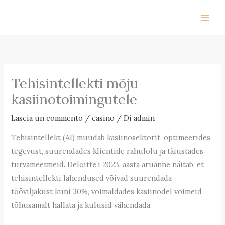
Vai
al
contenuto
Tehisintellekti mõju
kasiinotoimingutele
Lascia un commento
/
casino
/ Di
admin
Tehisintellekt (AI) muudab kasiinosektorit, optimeerides
tegevust, suurendades klientide rahulolu ja täiustades
turvameetmeid. Deloitte’i 2023. aasta aruanne näitab, et
tehisintellekti lahendused võivad suurendada
tööviljakust kuni 30%, võimaldades kasiinodel võimeid
tõhusamalt hallata ja kulusid vähendada.