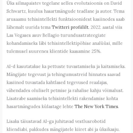
Üks silmapaistev tegelane selles evolutsioonis on David
Schwartz, kuulus hasartmängude teadlane ja autor. Tema
arusaamu tehisintellekti funktsioonidest kasiinodes saab
lähemalt uurida tema
Twitteri profiililt
. 2022. aastal viis
Las Vegases asuv Bellagio turundusstrateegiate
kohandamiseks läbi tehisintellektipõhise analüüsi, mille
tulemusel suurenes klientide kaasamine 25%.
AI-d kasutatakse ka pettuste tuvastamiseks ja kaitsmiseks.
Mängijate tegevust ja tehingumustreid hinnates saavad
kasiinod tuvastada kahtlased tegevused reaalajas,
vähendades oluliselt petmise ja rahalise kahju võimalust.
Lisateabe saamiseks tehisintellekti rakendamise kohta
hasartmängudes külastage lehte
The New York Times
.
Lisaks täiustavad AI-ga juhitavad vestlusrobotid
kliendiabi, pakkudes mängijatele kiiret abi ja üksikasju.