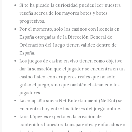
Si te ha picado la curiosidad puedes leer nuestra
reseña acerca de los mayores botes y botes
progresivos.
Por el momento, solo los casinos con licencia en
España otorgadas de la Dirección General de
Ordenación del Juego tienen validez dentro de
España.
Los juegos de casino en vivo tienen como objetivo
dar la sensación que el jugador se encuentra en un
casino físico, con crupieres reales que no solo
guían el juego, sino que también chatean con los
jugadores.
La compañía sueca Net Entertainment (NetEnt) se
encuentra hoy entre los líderes del juego online.
Luis López es experto en la creación de
contenidos honestos, transparentes y enfocados en