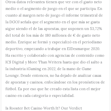
Otros datos relevantes tienen que ver con el gasto neto
medio o el segmento de juego en el que se participa. En
cuanto al margen neto de juego el informe trimestral de
la DGOJ señala que el segmento en el que más se gasta
sigue siendo el de las apuestas, que suponen un 53,72%
del total de los más de 180 millones de € de gasto neto
medio. Enrique se formó y especializó en el periodismo
deportivo, empezando a trabajar en ElDesmarque 2020.
Ha escrito y colaborado con agencias de contenido como
ICS Digital y More Than Writers hasta que dio el salto a
la industria iGaming en 2022, de la mano de Game
Lounge. Desde entonces, no ha dejado de analizar casas
de apuestas y casinos, enfocándose en los pronósticos de
fútbol. Es por eso que he creado esta lista con el mejor
casino en cada categoría o especialidad.
Is Rooster Bet Casino Worth It? Our Verdict