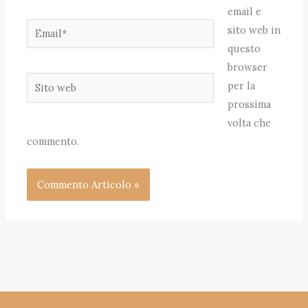
email e
Email*
sito web in
questo
browser
Sito
per la
web
prossima
volta che
commento.