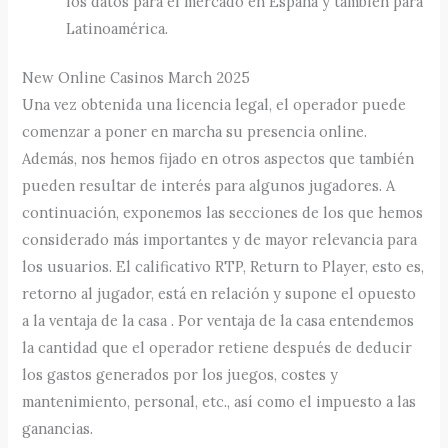
los datos para el mercado en España y también para
Latinoamérica.
New Online Casinos March 2025
Una vez obtenida una licencia legal, el operador puede
comenzar a poner en marcha su presencia online.
Además, nos hemos fijado en otros aspectos que también
pueden resultar de interés para algunos jugadores. A
continuación, exponemos las secciones de los que hemos
considerado más importantes y de mayor relevancia para
los usuarios. El calificativo RTP, Return to Player, esto es,
retorno al jugador, está en relación y supone el opuesto
a la ventaja de la casa . Por ventaja de la casa entendemos
la cantidad que el operador retiene después de deducir
los gastos generados por los juegos, costes y
mantenimiento, personal, etc., así como el impuesto a las
ganancias.