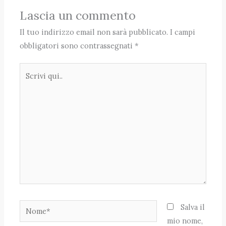
Lascia un commento
Il tuo indirizzo email non sarà pubblicato.
I campi
obbligatori sono contrassegnati
*
Scrivi
qui..
Nome*
Salva il
mio nome,