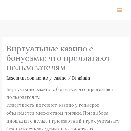
Vai
al
contenuto
Виртуальные казино с
бонусами: что предлагают
пользователям
Lascia un commento
/
casino
/ Di
admin
Виртуальные казино с бонусами: что предлагают
пользователям
Известность интернет-казино у геймеров
объясняется множеством причин. При выбора
площадки с целью игры азартный игрок учитывает
безопасность заведения и уютность его