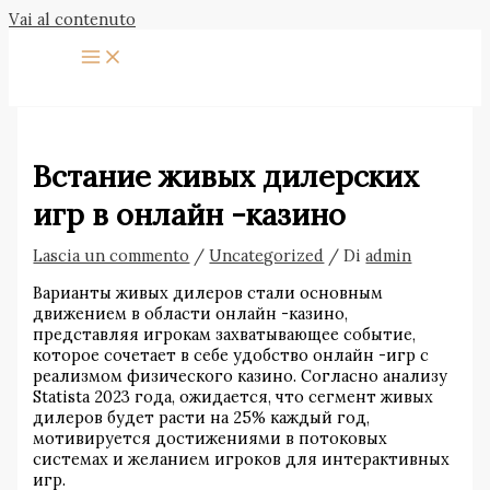
Vai al contenuto
Встание живых дилерских
игр в онлайн -казино
Lascia un commento
/
Uncategorized
/ Di
admin
Варианты живых дилеров стали основным
движением в области онлайн -казино,
представляя игрокам захватывающее событие,
которое сочетает в себе удобство онлайн -игр с
реализмом физического казино. Согласно анализу
Statista 2023 года, ожидается, что сегмент живых
дилеров будет расти на 25% каждый год,
мотивируется достижениями в потоковых
системах и желанием игроков для интерактивных
игр.