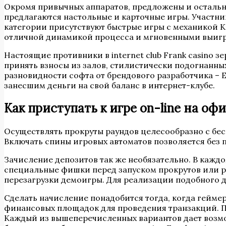
Окромя привычных аппаратов, предложены и остальн
предлагаются настольные и карточные игры. Участника
категории присутствуют быстрые игры с механикой 
отличной динамикой процесса и мгновенными выиг
Настоящие противники в internet club Frank casino 
принять взносы из залов, стилистически подогнанны
разновидности софта от брендового разработчика – 
занесшим деньги на свой баланс в интернет-клубе.
Как приступать к игре on-line на о
Осуществлять прокруты раундов целесообразно с бес
Включать спины игровых автоматов позволяется без
Зачисление депозитов так же необязательно. В кажд
специальные фишки перед запуском прокрутов или ра
перезагрузки демоигры. Для реализации подобного д
Сделать начисление понадобится тогда, когда гейме
финансовых площадок для проведения транзакций. П
Каждый из вышеперечисленных вариантов дает возмож