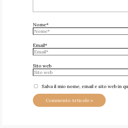
Nome*
Email*
Sito web
Salva il mio nome, email e sito web in