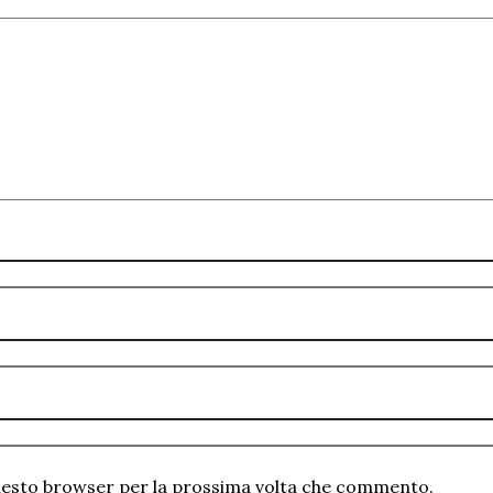
 questo browser per la prossima volta che commento.