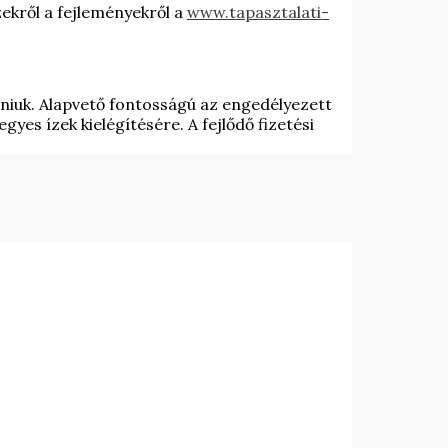
zekről a fejleményekről a
www.tapasztalati-
atniuk. Alapvető fontosságú az engedélyezett
gyes ízek kielégítésére. A fejlődő fizetési