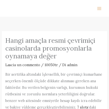
Vai
al
contenuto
Hangi amaçla resmi çevrimiçi
casinolarda promosyonlarla
oynamaya değer
Lascia un commento
/
10050tr
/ Di
admin
Bir sertifika altındaki İşlevsellik, bir çevrimiçi kumarhane
seçerken önemli ölçüde dikkate alınması gereken ana
faktördır. Bu verilen belgenin varlığı, kurumun hukuki
rütbesini ve zorunlu normlara yeterliliğini doğrular.
benzer web sitesinde emniyetle hesap kaydı icra edebilir
ve bakiye yükleme gerçekleştirebilirsiniz.
7 slots
‘daki