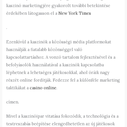
kaszinó marketingjére gyakorolt ​​további betekintése
érdekében látogasson el a
New York Times
.
Ezenkívül a kaszinók a közösségi média platformokat
használják a fiatalabb közönséggel való
kapcsolattartáshoz. A vonzó tartalom fejlesztésével és a
befolyásolók használatával a kaszinók kapcsolatba
léphetnek a lehetséges játékosokkal, ahol óráik nagy
részét online fordítják. Fedezze fel a különféle marketing
taktikákat a
casino online
.
címen.
Mivel a kaszinóipar vitatása fokozódik, a technológia és a
testreszabás beépítése elengedhetetlen az új játékosok