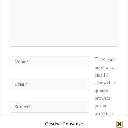
Nome*
Salva il
mio nome,
email e
Email*
sito web in
questo
browser
Sito
per la
web
prossima
volta che
Gestisci Consenso