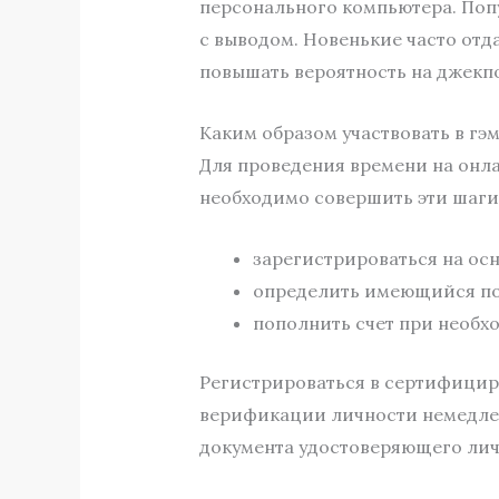
персонального компьютера. По
с выводом. Новенькие часто отд
повышать вероятность на джекпо
Каким образом участвовать в гэ
Для проведения времени на онл
необходимо совершить эти шаги
зарегистрироваться на ос
определить имеющийся под
пополнить счет при необх
Регистрироваться в сертифицир
верификации личности немедлен
документа удостоверяющего лич