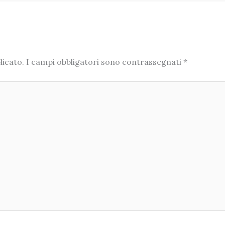
licato.
I campi obbligatori sono contrassegnati
*