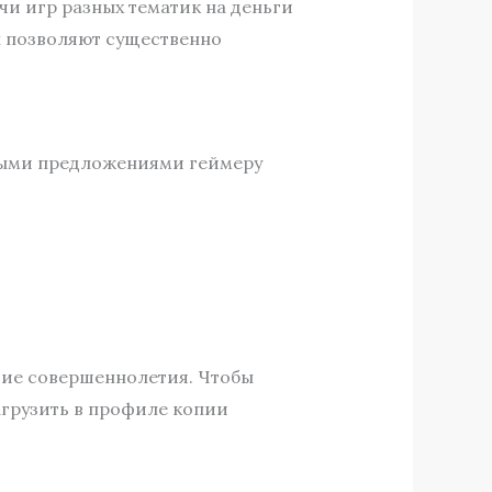
и игр разных тематик на деньги
ы позволяют существенно
ными предложениями геймеру
шие совершеннолетия. Чтобы
грузить в профиле копии