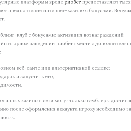
пулярные платформы вроде
риобет
предоставляют тысяч
ают предпочтение интернет-казино с бонусами. Бонус
т.
мблинг-клуб с бонусами: активация вознаграждений
айн игорном заведении риобет вместе с дополнитель
:
новном веб-сайте или альтернативной ссылке;
арок и запустить его;
одимости.
ованных казино в сети могут только гэмблеры достиг
но после оформления аккаунта игроку необходимо за
ность.