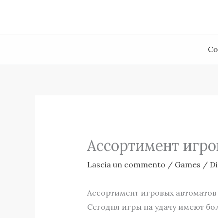
Vai
al
contenuto
Co
Ассортимент игров
Lascia un commento
/
Games
/ D
Ассортимент игровых автоматов 
Сегодня игры на удачу имеют бо