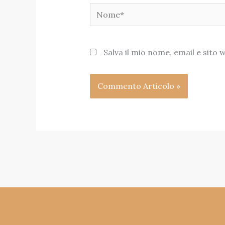
Nome*
Salva il mio nome, email e sit