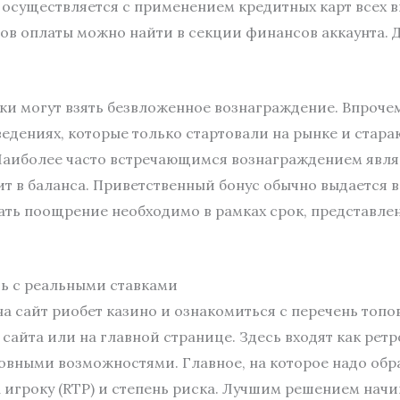
et осуществляется с применением кредитных карт всех
в оплаты можно найти в секции финансов аккаунта. Д
ки могут взять безвложенное вознаграждение. Впроче
ведениях, которые только стартовали на рынке и стара
аиболее часто встречающимся вознаграждением являе
т в баланса. Приветственный бонус обычно выдается в
ть поощрение необходимо в рамках срок, представлен
ть с реальными ставками
а сайт риобет казино и ознакомиться с перечень топо
сайта или на главной странице. Здесь входят как ре
новными возможностями. Главное, на которое надо об
 игроку (RTP) и степень риска. Лучшим решением нач