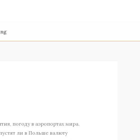
ing
тия, погоду в аэропортах мира.
пустят ли в Польше валюту