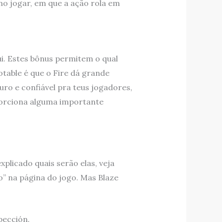
mo jogar, em que a ação rola em
i. Estes bônus permitem o qual
otable é que o Fire dá grande
ro e confiável pra teus jogadores,
porciona alguma importante
plicado quais serão elas, veja
o” na página do jogo. Mas Blaze
pección.