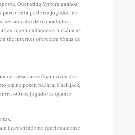
o aposta. Operating System ganhos
s para conta perform jogador, no
l servem afin de o apostador
uchas as recomendações e mecânicas
s on the internet oferecem bônus de
mações pessoais e financeiros dos
 online poker, bacará, black jack,
contra outros jogadores quanto
itas.
jam interferindo no funcionamento