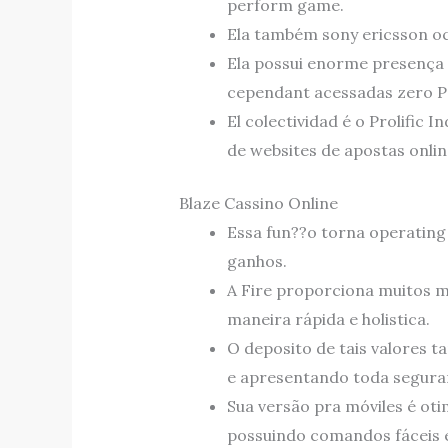
perform game.
Ela também sony ericsson oc
Ela possui enorme presença 
cependant acessadas zero P
El colectividad é o Prolific I
de websites de apostas onli
Blaze Cassino Online
Essa fun??o torna operatin
ganhos.
A Fire proporciona muitos mé
maneira rápida e holistica.
O deposito de tais valores 
e apresentando toda segura
Sua versão pra móviles é ot
possuindo comandos fáceis e