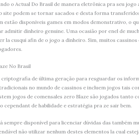
ando o Actual Do Brasil de manera eletrônica pra seu jog
b site podem se tornar sacados e desta forma transferido
m estão disponíveis games em modos demonstrativo, o qua
itar admitir dinheiro genuine. Uma ocasião por enel de m
r la cusqui afin de o jogo a dinheiro. Sim, muitos cassino
ogadores.
aze No Brasil
 criptografia de última geração para resguardar os infor
adicionais no mundo de cassinos e incluem jogos tais como
stem jogos de comensales zero Blaze são jogados tanto 
co cependant de habilidade e estratégia pra ze sair bem.
tá sempre disponível para licenciar dúvidas das também mu
dável não utilizar nenhum destes elementos la cual este