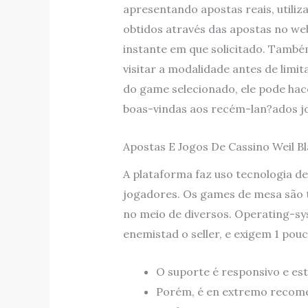
apresentando apostas reais, utiliz
obtidos através das apostas no we
instante em que solicitado. També
visitar a modalidade antes de lim
do game selecionado, ele pode hace
boas-vindas aos recém-lan?ados j
Apostas E Jogos De Cassino Weil Bl
A plataforma faz uso tecnologia de
jogadores. Os games de mesa são tr
no meio de diversos. Operating-sy
enemistad o seller, e exigem 1 pou
O suporte é responsivo e es
Porém, é en extremo recomen