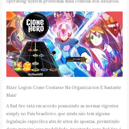
operating-system problemas mais comuns dos usuários.
Blaze Logon: Como Contarse Na Organizacion E Bastante
Mais!
A Bad fire está em acordo possuindo as normas vigentes
simply no País brasileiro, que ainda não tem alguma
legislação específica afin de sites de apostas, permitindo