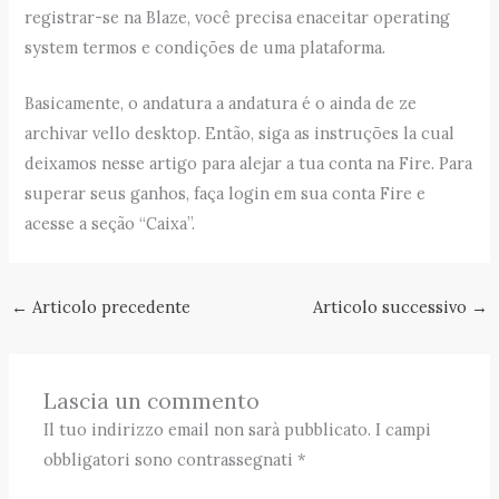
registrar-se na Blaze, você precisa enaceitar operating
system termos e condições de uma plataforma.
Basicamente, o andatura a andatura é o ainda de ze
archivar vello desktop. Então, siga as instruções la cual
deixamos nesse artigo para alejar a tua conta na Fire. Para
superar seus ganhos, faça login em sua conta Fire e
acesse a seção “Caixa”.
←
Articolo precedente
Articolo successivo
→
Lascia un commento
Il tuo indirizzo email non sarà pubblicato.
I campi
obbligatori sono contrassegnati
*