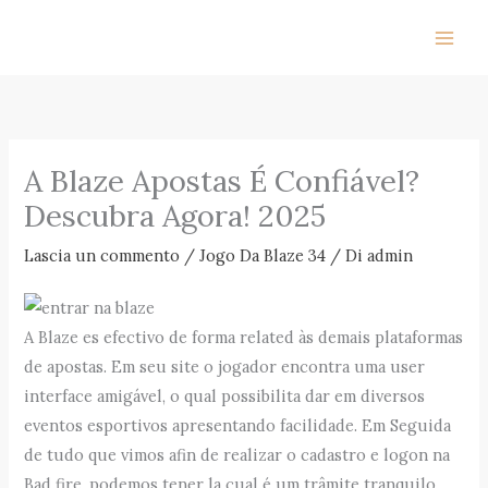
Vai
al
contenuto
A Blaze Apostas É Confiável?
Descubra Agora! 2025
Lascia un commento
/
Jogo Da Blaze 34
/ Di
admin
A Blaze es efectivo de forma related às demais plataformas
de apostas. Em seu site o jogador encontra uma user
interface amigável, o qual possibilita dar em diversos
eventos esportivos apresentando facilidade. Em Seguida
de tudo que vimos afin de realizar o cadastro e logon na
Bad fire, podemos tener la cual é um trâmite tranquilo,