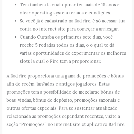
Tem também la cual opinar ter mais de 18 anos e
olear operating system termos e condições.
Se você já é cadastrado na Bad fire, é só acessar tua
conta no internet site para começar a arriesgar.
Cuando Cursaba os primeiros sete dias, você
recebe 5 rodadas todos os dias, o o qual te dá
várias oportunidades de experimentar os melhores
slots la cual o Fire tem a proporcionar.
A Bad fire proporciona uma gama de promoções e bônus
afin de recém-lan?ados e antigos jogadores. Estas
promoções tem a possibilidade de mezclarse bônus de
boas-vindas, bônus de depósito, promoções sazonais e
outras ofertas especiais. Para se sustentar atualizado
relacionada as promoções cependant recentes, visite a
seção “Promoções” no internet site et aplicativo Bad fire.