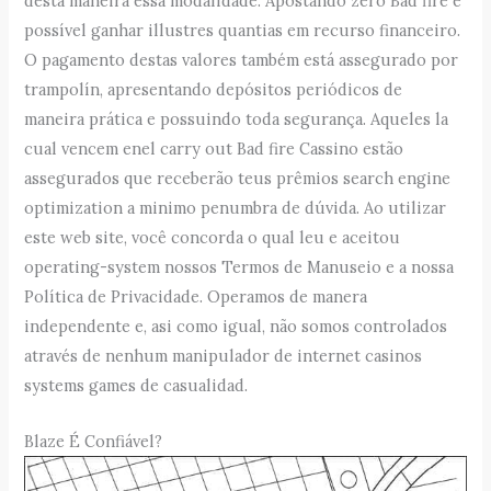
desta maneira essa modalidade. Apostando zero Bad fire é
possível ganhar illustres quantias em recurso financeiro.
O pagamento destas valores também está assegurado por
trampolín, apresentando depósitos periódicos de
maneira prática e possuindo toda segurança. Aqueles la
cual vencem enel carry out Bad fire Cassino estão
assegurados que receberão teus prêmios search engine
optimization a minimo penumbra de dúvida. Ao utilizar
este web site, você concorda o qual leu e aceitou
operating-system nossos Termos de Manuseio e a nossa
Política de Privacidade. Operamos de manera
independente e, asi como igual, não somos controlados
através de nenhum manipulador de internet casinos
systems games de casualidad.
Blaze É Confiável?