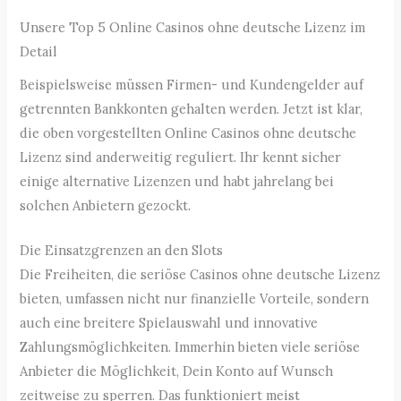
Unsere Top 5 Online Casinos ohne deutsche Lizenz im
Detail
Beispielsweise müssen Firmen- und Kundengelder auf
getrennten Bankkonten gehalten werden. Jetzt ist klar,
die oben vorgestellten Online Casinos ohne deutsche
Lizenz sind anderweitig reguliert. Ihr kennt sicher
einige alternative Lizenzen und habt jahrelang bei
solchen Anbietern gezockt.
Die Einsatzgrenzen an den Slots
Die Freiheiten, die seriöse Casinos ohne deutsche Lizenz
bieten, umfassen nicht nur finanzielle Vorteile, sondern
auch eine breitere Spielauswahl und innovative
Zahlungsmöglichkeiten. Immerhin bieten viele seriöse
Anbieter die Möglichkeit, Dein Konto auf Wunsch
zeitweise zu sperren. Das funktioniert meist