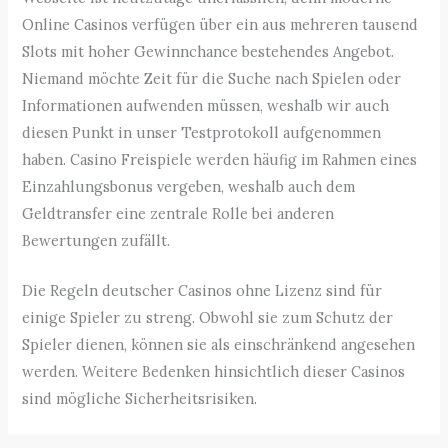
Online Casinos verfügen über ein aus mehreren tausend
Slots mit hoher Gewinnchance bestehendes Angebot.
Niemand möchte Zeit für die Suche nach Spielen oder
Informationen aufwenden müssen, weshalb wir auch
diesen Punkt in unser Testprotokoll aufgenommen
haben. Casino Freispiele werden häufig im Rahmen eines
Einzahlungsbonus vergeben, weshalb auch dem
Geldtransfer eine zentrale Rolle bei anderen
Bewertungen zufällt.
Die Regeln deutscher Casinos ohne Lizenz sind für
einige Spieler zu streng. Obwohl sie zum Schutz der
Spieler dienen, können sie als einschränkend angesehen
werden. Weitere Bedenken hinsichtlich dieser Casinos
sind mögliche Sicherheitsrisiken.