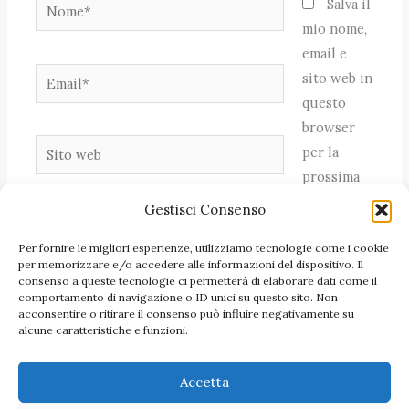
Nome*
Salva il
mio nome,
email e
Email*
sito web in
questo
browser
Sito
per la
web
prossima
volta che
Gestisci Consenso
commento.
Per fornire le migliori esperienze, utilizziamo tecnologie come i cookie
per memorizzare e/o accedere alle informazioni del dispositivo. Il
consenso a queste tecnologie ci permetterà di elaborare dati come il
comportamento di navigazione o ID unici su questo sito. Non
acconsentire o ritirare il consenso può influire negativamente su
alcune caratteristiche e funzioni.
Accetta