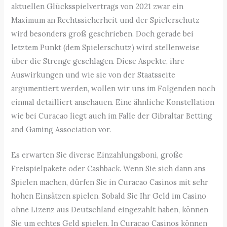
aktuellen Glücksspielvertrags von 2021 zwar ein
Maximum an Rechtssicherheit und der Spielerschutz
wird besonders groß geschrieben. Doch gerade bei
letztem Punkt (dem Spielerschutz) wird stellenweise
über die Strenge geschlagen. Diese Aspekte, ihre
Auswirkungen und wie sie von der Staatsseite
argumentiert werden, wollen wir uns im Folgenden noch
einmal detailliert anschauen. Eine ähnliche Konstellation
wie bei Curacao liegt auch im Falle der Gibraltar Betting
and Gaming Association vor.
Es erwarten Sie diverse Einzahlungsboni, große
Freispielpakete oder Cashback. Wenn Sie sich dann ans
Spielen machen, dürfen Sie in Curacao Casinos mit sehr
hohen Einsätzen spielen. Sobald Sie Ihr Geld im Casino
ohne Lizenz aus Deutschland eingezahlt haben, können
Sie um echtes Geld spielen. In Curacao Casinos können