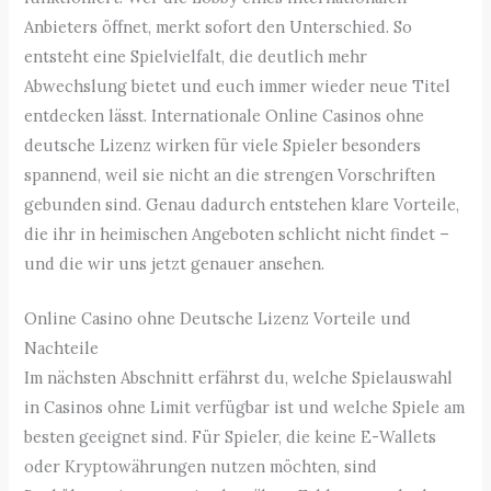
Anbieters öffnet, merkt sofort den Unterschied. So
entsteht eine Spielvielfalt, die deutlich mehr
Abwechslung bietet und euch immer wieder neue Titel
entdecken lässt. Internationale Online Casinos ohne
deutsche Lizenz wirken für viele Spieler besonders
spannend, weil sie nicht an die strengen Vorschriften
gebunden sind. Genau dadurch entstehen klare Vorteile,
die ihr in heimischen Angeboten schlicht nicht findet –
und die wir uns jetzt genauer ansehen.
Online Casino ohne Deutsche Lizenz Vorteile und
Nachteile
Im nächsten Abschnitt erfährst du, welche Spielauswahl
in Casinos ohne Limit verfügbar ist und welche Spiele am
besten geeignet sind. Für Spieler, die keine E-Wallets
oder Kryptowährungen nutzen möchten, sind