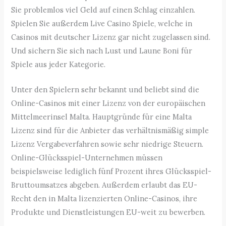
Sie problemlos viel Geld auf einen Schlag einzahlen.
Spielen Sie außerdem Live Casino Spiele, welche in
Casinos mit deutscher Lizenz gar nicht zugelassen sind.
Und sichern Sie sich nach Lust und Laune Boni für
Spiele aus jeder Kategorie.
Unter den Spielern sehr bekannt und beliebt sind die
Online-Casinos mit einer Lizenz von der europäischen
Mittelmeerinsel Malta. Hauptgründe für eine Malta
Lizenz sind für die Anbieter das verhältnismäßig simple
Lizenz Vergabeverfahren sowie sehr niedrige Steuern.
Online-Glücksspiel-Unternehmen müssen
beispielsweise lediglich fünf Prozent ihres Glücksspiel-
Bruttoumsatzes abgeben. Außerdem erlaubt das EU-
Recht den in Malta lizenzierten Online-Casinos, ihre
Produkte und Dienstleistungen EU-weit zu bewerben.