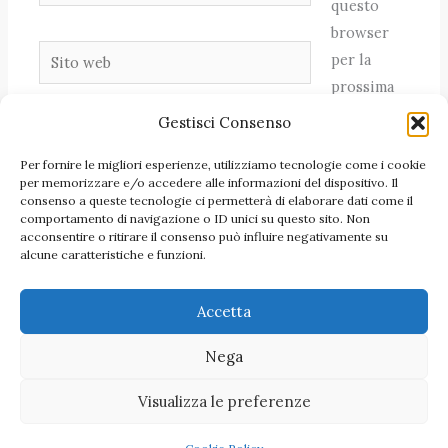
questo
browser
Sito
per la
web
prossima
volta che
Gestisci Consenso
commento.
Per fornire le migliori esperienze, utilizziamo tecnologie come i cookie
per memorizzare e/o accedere alle informazioni del dispositivo. Il
consenso a queste tecnologie ci permetterà di elaborare dati come il
comportamento di navigazione o ID unici su questo sito. Non
acconsentire o ritirare il consenso può influire negativamente su
alcune caratteristiche e funzioni.
Accetta
Nega
Visualizza le preferenze
Copyright 2026 Azienda cosmetica