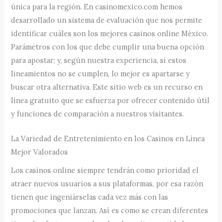
única para la región. En casinomexico.com hemos
desarrollado un sistema de evaluación que nos permite
identificar cuáles son los mejores casinos online México.
Parámetros con los que debe cumplir una buena opción
para apostar; y, según nuestra experiencia, si estos
lineamientos no se cumplen, lo mejor es apartarse y
buscar otra alternativa. Este sitio web es un recurso en
línea gratuito que se esfuerza por ofrecer contenido útil
y funciones de comparación a nuestros visitantes.
La Variedad de Entretenimiento en los Casinos en Línea
Mejor Valorados
Los casinos online siempre tendrán como prioridad el
atraer nuevos usuarios a sus plataformas, por esa razón
tienen que ingeniárselas cada vez más con las
promociones que lanzan. Así es como se crean diferentes