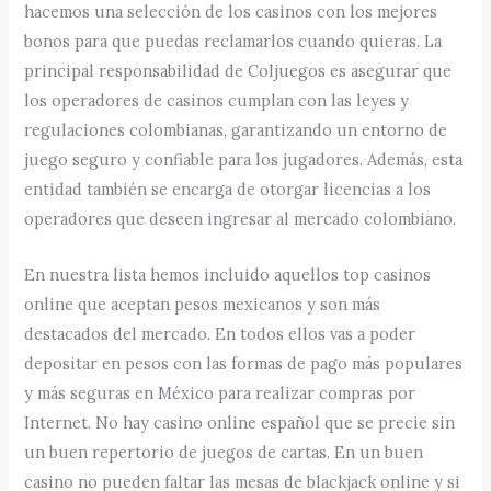
hacemos una selección de los casinos con los mejores
bonos para que puedas reclamarlos cuando quieras. La
principal responsabilidad de Coljuegos es asegurar que
los operadores de casinos cumplan con las leyes y
regulaciones colombianas, garantizando un entorno de
juego seguro y confiable para los jugadores. Además, esta
entidad también se encarga de otorgar licencias a los
operadores que deseen ingresar al mercado colombiano.
En nuestra lista hemos incluido aquellos top casinos
online que aceptan pesos mexicanos y son más
destacados del mercado. En todos ellos vas a poder
depositar en pesos con las formas de pago más populares
y más seguras en México para realizar compras por
Internet. No hay casino online español que se precie sin
un buen repertorio de juegos de cartas. En un buen
casino no pueden faltar las mesas de blackjack online y si