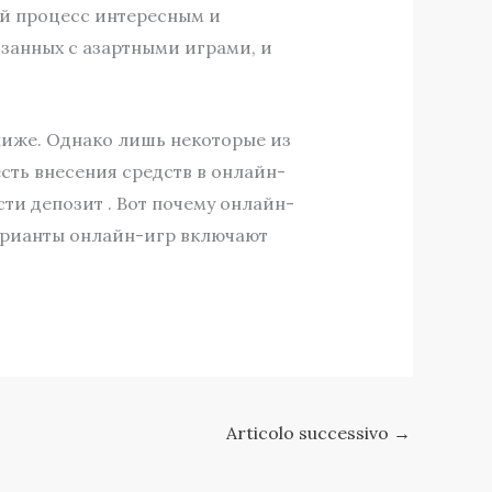
й процесс интересным и
занных с азартными играми, и
лиже. Однако лишь некоторые из
есть внесения средств в онлайн-
ти депозит . Вот почему онлайн-
арианты онлайн-игр включают
Articolo successivo
→