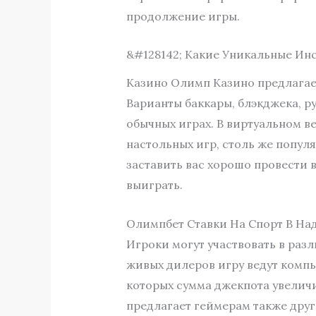
продолжение игры.
&#128142; Какие Уникальные Ин
Казино Олимп Казино предлагает
Варианты баккары, блэкджека, ру
обычных играх. В виртуальном 
настольных игр, столь же попул
заставить вас хорошо провести
выиграть.
Олимпбет Ставки На Спорт В На
Игроки могут участвовать в разл
живых дилеров игру ведут комп
которых сумма джекпота увеличи
предлагает геймерам также дру