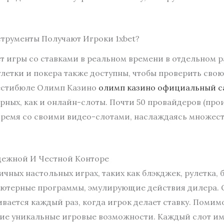
струменты Получают Игроки 1xbet?
 игры со ставками в реальном времени в отдельном раз
летки и покера также доступны, чтобы проверить свою
вестибюле Олимп Казино
олимп казино официальный с
ярных, как и онлайн-слоты. Почти 50 провайдеров (пр
 время со своими видео-слотами, наслаждаясь множес
дежной И Честной Конторе
ичных настольных играх, таких как блэкджек, рулетка, 
ьютерные программы, эмулирующие действия дилера. О
вается каждый раз, когда игрок делает ставку. Помим
гие уникальные игровые возможности. Каждый слот им