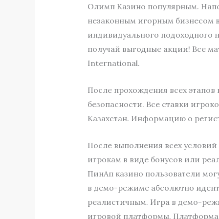
Олимп Казино популярным. Напом
незаконным игорным бизнесом в 
индивидуального подоходного на
получай выгодные акции! Все мат
International.
После прохождения всех этапов 
безопасности. Все ставки игрок
Казахстан. Информацию о регист
После выполнения всех условий 
игрокам в виде бонусов или реа
ПинАп казино пользователи могу
в демо-режиме абсолютно иденти
реалистичным. Игра в демо-реж
игровой платформы. Платформа 