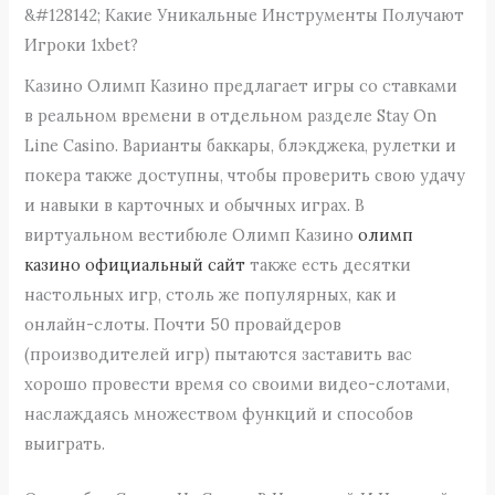
&#128142; Какие Уникальные Инструменты Получают
Игроки 1xbet?
Казино Олимп Казино предлагает игры со ставками
в реальном времени в отдельном разделе Stay On
Line Casino. Варианты баккары, блэкджека, рулетки и
покера также доступны, чтобы проверить свою удачу
и навыки в карточных и обычных играх. В
виртуальном вестибюле Олимп Казино
олимп
казино официальный сайт
также есть десятки
настольных игр, столь же популярных, как и
онлайн-слоты. Почти 50 провайдеров
(производителей игр) пытаются заставить вас
хорошо провести время со своими видео-слотами,
наслаждаясь множеством функций и способов
выиграть.