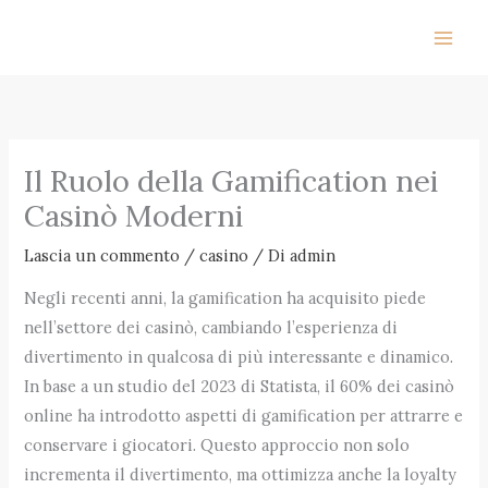
Vai
al
contenuto
Il Ruolo della Gamification nei
Casinò Moderni
Lascia un commento
/
casino
/ Di
admin
Negli recenti anni, la gamification ha acquisito piede
nell’settore dei casinò, cambiando l’esperienza di
divertimento in qualcosa di più interessante e dinamico.
In base a un studio del 2023 di Statista, il 60% dei casinò
online ha introdotto aspetti di gamification per attrarre e
conservare i giocatori. Questo approccio non solo
incrementa il divertimento, ma ottimizza anche la loyalty