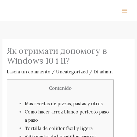
Vai
al
contenuto
Як отримати допомогу в
Windows 10 і 11?
Lascia un commento
/
Uncategorized
/ Di
admin
Contenido
Más recetas de pizzas, pastas y otros
Cómo hacer arroz blanco perfecto paso
a paso
Tortilla de coliflor fácil y ligera
+30 recetas de bocadillos caseros