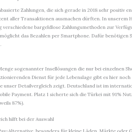
basierte Zahlungen, die sich gerade in 2018 sehr positiv en
zent aller Transaktionen ausmachen dürften. In unserem 
g verschiedene bargeldlose Zahlungsmethoden zur Verfügu
öglicht das Bezahlen per Smartphone. Dafür benötigen Si
.
nge sogenannter Insellösungen die nur bei einzelnen Sho
ktionierenden Dienst für jede Lebenslage gibt es hier noch
 unser Detailvergleich zeigt. Deutschland ist im internat
obile Payment. Platz 1 sicherte sich die Türkei mit 91% Nu
weils 87%).
ch hilft bei der Auswahl
ay-Alternative, besonders für kleine Läden, Märkte oder 