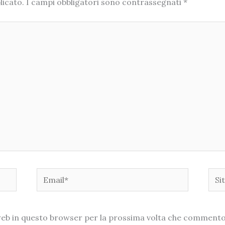
licato.
I campi obbligatori sono contrassegnati
*
Email*
Sito
web
o web in questo browser per la prossima volta che commento