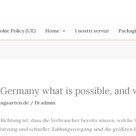
okie Policy (UE)
Home
I nostri servizi
Packag
Germany what is possible, and w
ungsarten.de
/ Di
admin
ge Richtung ist, dass die Verbraucher bereits wissen, welche
e Nutzung und schneller Zahlungsvorgang sind die größte