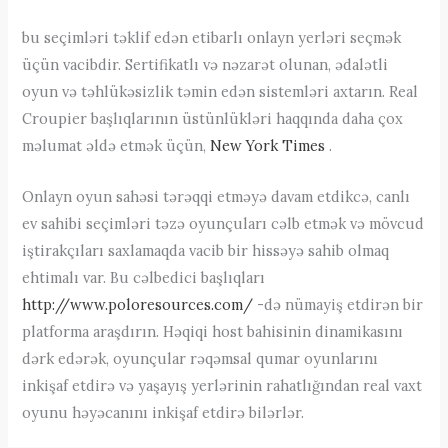
bu seçimləri təklif edən etibarlı onlayn yerləri seçmək
üçün vacibdir. Sertifikatlı və nəzarət olunan, ədalətli
oyun və təhlükəsizlik təmin edən sistemləri axtarın. Real
Croupier başlıqlarının üstünlükləri haqqında daha çox
məlumat əldə etmək üçün,
New York Times
.
Onlayn oyun sahəsi tərəqqi etməyə davam etdikcə, canlı
ev sahibi seçimləri təzə oyunçuları cəlb etmək və mövcud
iştirakçıları saxlamaqda vacib bir hissəyə sahib olmaq
ehtimalı var. Bu cəlbedici başlıqları
http://www.poloresources.com/
-də nümayiş etdirən bir
platforma araşdırın. Həqiqi host bahisinin dinamikasını
dərk edərək, oyunçular rəqəmsal qumar oyunlarını
inkişaf etdirə və yaşayış yerlərinin rahatlığından real vaxt
oyunu həyəcanını inkişaf etdirə bilərlər.