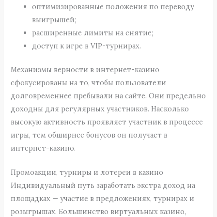
оптимизированные положения по переводу
выигрышей;
расширенные лимиты на снятие;
доступ к игре в VIP-турнирах.
Механизмы верности в интернет-казино
сфокусированы на то, чтобы пользователи
долговременнее пребывали на сайте. Они предельно
доходны для регулярных участников. Насколько
высокую активность проявляет участник в процессе
игры, тем обширнее бонусов он получает в
интернет-казино.
Промоакции, турниры и лотереи в казино
Индивидуальный путь заработать экстра доход на
площадках — участие в предложениях, турнирах и
розыгрышах. Большинство виртуальных казино,