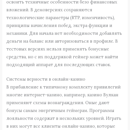
освоить техничные особенности безо финансовых
вложений. В демоверсиях сохраняются
технологические параметры (RTP, изменчивость),
принципы начисления побед, экстра функции и
механики. Для начала нет необходимости добавлять
деньги на баланс или авторизоваться в профиле. В
тестовых версиях нельзя применять бонусные
средства, но с их поддержкой геймер может найти
подходящий аппарат для последующих ставок.
Системы верности в онлайн-казино
В прибавление к типичному комплекту привилегий
многие интернет-казино, например, казино Вулкан
применяют схемы вознаграждения. Оные дают
бонусы самым энергичным геймерам. Программы
лояльности содержат в нескольких уровней. Играть
в них могут все клиенты онлайн-казино, которые