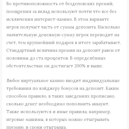
Во противоположность от бездеповских премий,
поощрения за вклад используют почти что все без
исключения интернет-казино. В этом варианте
игрок получает часть от суммы депозита. Насколько
значительную денежную сумму игрок переводит на
счет, тем крупнейший подарок в итоге зарабатывает.
Стандартный величина премии на депозит равен от
половины до ста процентов. В определённых
обстоятельствах он достигает 200% и выше.
Любое виртуальное казино вводит индивидуальные
требования по вэйджеру бонусов на депозит. Каким
способом правило, в таких заведениях прописано,
сколько денег необходимо пополнить аккаунт.
Также используются и иные правила, например,
игровые машины, в которых можно отыгрывать
премию, и сроки отыгрыша.