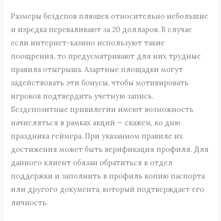
Размеры бездепов плюшек относительно небольшие
и изредка переваливают за 20 долларов. В случае
если интернет-казино используют такие
поощрения, то предусматривают для них трудные
правила отыгрыша. Азартные площадки могут
задействовать эти бонусы, чтобы мотивировать
игроков подтвердить учетную запись.
Бездепозитные привилегии имеют возможность
начисляться в рамках акций — скажем, ко дню
праздника геймера. При указанном правиле их
достижения может быть верификация профиля. Для
данного клиент обязан обратиться в отдел
поддержки и заполнить в профиль копию паспорта
или другого документа, который подтверждает его
личность.