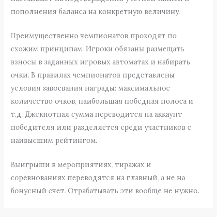
пополнения баланса на конкретную величину.
Преимущественно чемпионатов проходят по
схожим принципам. Игроки обязаны размещать
взносы в заданных игровых автоматах и набирать
очки. В правилах чемпионатов представлены
условия завоевания награды: максимальное
количество очков, наибольшая победная полоса и
т.д. Джекпотная сумма переводится на аккаунт
победителя или разделяется среди участников с
наивысшим рейтингом.
Выигрыши в мероприятиях, тиражах и
соревнованиях переводятся на главный, а не на
бонусный счет. Отрабатывать эти вообще не нужно.