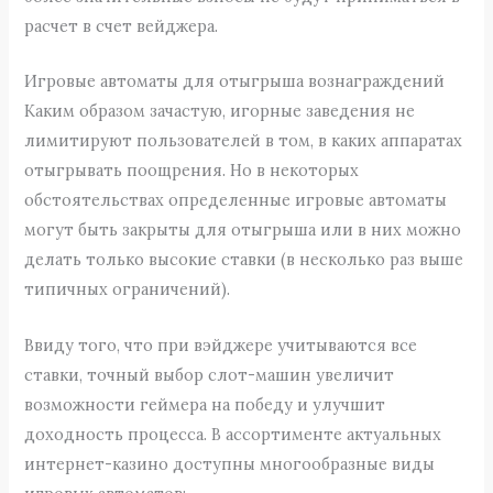
расчет в счет вейджера.
Игровые автоматы для отыгрыша вознаграждений
Каким образом зачастую, игорные заведения не
лимитируют пользователей в том, в каких аппаратах
отыгрывать поощрения. Но в некоторых
обстоятельствах определенные игровые автоматы
могут быть закрыты для отыгрыша или в них можно
делать только высокие ставки (в несколько раз выше
типичных ограничений).
Ввиду того, что при вэйджере учитываются все
ставки, точный выбор слот-машин увеличит
возможности геймера на победу и улучшит
доходность процесса. В ассортименте актуальных
интернет-казино доступны многообразные виды