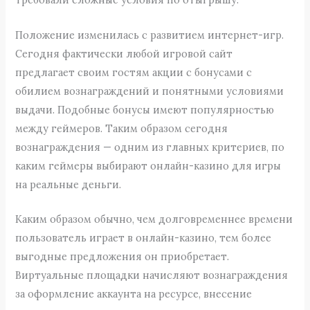
Положение изменилась с развитием интернет-игр.
Сегодня фактически любой игровой сайт
предлагает своим гостям акции с бонусами с
обилием вознаграждений и понятными условиями
выдачи. Подобные бонусы имеют популярностью
между геймеров. Таким образом сегодня
вознаграждения — одним из главных критериев, по
каким геймеры выбирают онлайн-казино для игры
на реальные деньги.
Каким образом обычно, чем долговременнее времени
пользователь играет в онлайн-казино, тем более
выгодные предложения он приобретает.
Виртуальные площадки начисляют вознаграждения
за оформление аккаунта на ресурсе, внесение