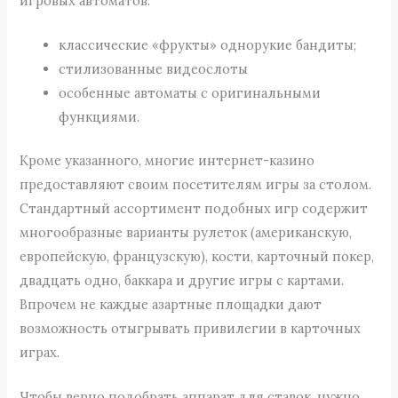
игровых автоматов:
классические «фрукты» однорукие бандиты;
стилизованные видеослоты
особенные автоматы с оригинальными
функциями.
Кроме указанного, многие интернет-казино
предоставляют своим посетителям игры за столом.
Стандартный ассортимент подобных игр содержит
многообразные варианты рулеток (американскую,
европейскую, французскую), кости, карточный покер,
двадцать одно, баккара и другие игры с картами.
Впрочем не каждые азартные площадки дают
возможность отыгрывать привилегии в карточных
играх.
Чтобы верно подобрать аппарат для ставок, нужно