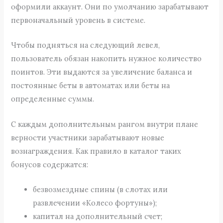
оформили аккаунт. Они по умолчанию зарабатывают
первоначальный уровень в системе.
Чтобы подняться на следующий левел,
пользователь обязан накопить нужное количество
поинтов. Эти выдаются за увеличение баланса и
постоянные беты в автоматах или беты на
определенные суммы.
С каждым дополнительным рангом внутри плане
верности участники зарабатывают новые
вознаграждения. Как правило в каталог таких
бонусов содержатся:
безвозмездные спины (в слотах или
развлечении «Колесо фортуны»);
капитал на дополнительный счет;