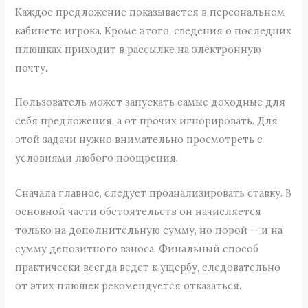
Каждое предложение показывается в персональном
кабинете игрока. Кроме этого, сведения о последних
плюшках приходит в рассылке на электронную
почту.
Пользователь может запускать самые доходные для
себя предложения, а от прочих игнорировать. Для
этой задачи нужно внимательно просмотреть с
условиями любого поощрения.
Сначала главное, следует проанализировать ставку. В
основной части обстоятельств он начисляется
только на дополнительную сумму, но порой — и на
сумму депозитного взноса. Финальный способ
практически всегда ведет к ущербу, следовательно
от этих плюшек рекомендуется отказаться.