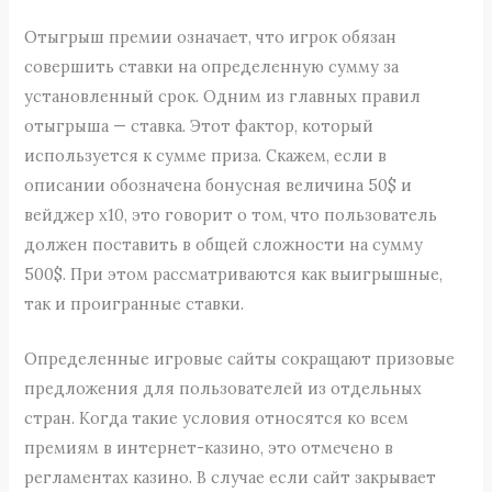
Отыгрыш премии означает, что игрок обязан
совершить ставки на определенную сумму за
установленный срок. Одним из главных правил
отыгрыша — ставка. Этот фактор, который
используется к сумме приза. Скажем, если в
описании обозначена бонусная величина 50$ и
вейджер х10, это говорит о том, что пользователь
должен поставить в общей сложности на сумму
500$. При этом рассматриваются как выигрышные,
так и проигранные ставки.
Определенные игровые сайты сокращают призовые
предложения для пользователей из отдельных
стран. Когда такие условия относятся ко всем
премиям в интернет-казино, это отмечено в
регламентах казино. В случае если сайт закрывает