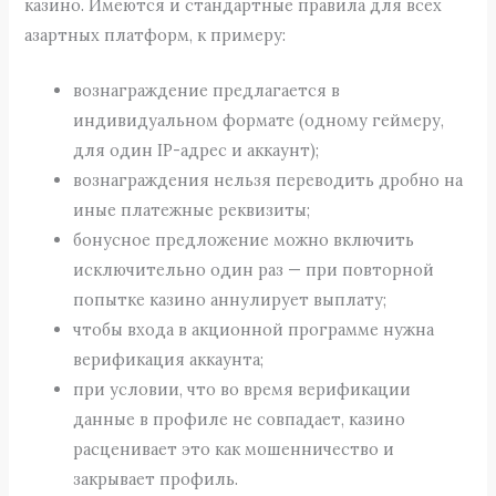
казино. Имеются и стандартные правила для всех
азартных платформ, к примеру:
вознаграждение предлагается в
индивидуальном формате (одному геймеру,
для один IP-адрес и аккаунт);
вознаграждения нельзя переводить дробно на
иные платежные реквизиты;
бонусное предложение можно включить
исключительно один раз — при повторной
попытке казино аннулирует выплату;
чтобы входа в акционной программе нужна
верификация аккаунта;
при условии, что во время верификации
данные в профиле не совпадает, казино
расценивает это как мошенничество и
закрывает профиль.