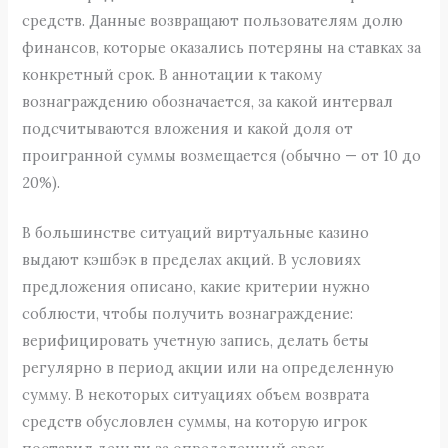
средств. Данные возвращают пользователям долю
финансов, которые оказались потеряны на ставках за
конкретный срок. В аннотации к такому
вознаграждению обозначается, за какой интервал
подсчитываются вложения и какой доля от
проигранной суммы возмещается (обычно — от 10 до
20%).
В большинстве ситуаций виртуальные казино
выдают кэшбэк в пределах акций. В условиях
предложения описано, какие критерии нужно
соблюсти, чтобы получить вознаграждение:
верифицировать учетную запись, делать беты
регулярно в период акции или на определенную
сумму. В некоторых ситуациях объем возврата
средств обусловлен суммы, на которую игрок