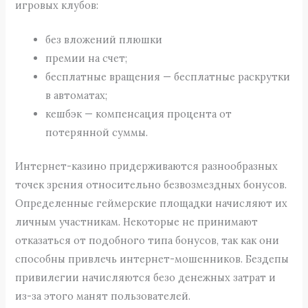
игровых клубов:
без вложений плюшки
премии на счет;
бесплатные вращения — бесплатные раскрутки
в автоматах;
кешбэк — компенсация процента от
потерянной суммы.
Интернет-казино придерживаются разнообразных
точек зрения относительно безвозмездных бонусов.
Определенные геймерские площадки начисляют их
личным участникам. Некоторые не принимают
отказаться от подобного типа бонусов, так как они
способны привлечь интернет-мошенников. Бездепы
привилегии начисляются безо денежных затрат и
из-за этого манят пользователей.