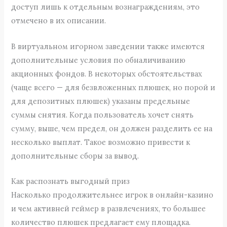
доступ лишь к отдельным вознаграждениям, это
отмечено в их описании.
В виртуальном игорном заведении также имеются
дополнительные условия по обналичиванию
акционных фондов. В некоторых обстоятельствах
(чаще всего — для безвложенных плюшек, но порой и
для депозитных плюшек) указаны предельные
суммы снятия. Когда пользователь хочет снять
сумму, выше, чем предел, он должен разделить ее на
несколько выплат. Такое возможно привести к
дополнительные сборы за вывод.
Как распознать выгодный приз
Насколько продолжительнее игрок в онлайн-казино
и чем активней геймер в развлечениях, то большее
количество плюшек предлагает ему площадка.