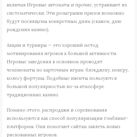
включая Игровые автоматы и прочие, устраивают их
систематически. Эти розыгрыши призов возможно
будут посвящены конкретным дням (скажем, дню
рождения казино).
Акции и турниры — это хороший метод
мотивирования игроков к большей активности.
Игровые заведения в основном проводят
чемпионаты по карточным играм: блэкджеку, покеру,
колесу фортуны. Подобные ивенты пользуются
большой популярностью из-за атмосфере
традиционных казино.
Помимо этого, распродажи и соревнования
используются как способ популяризации гэмблинг-
платформы. Они помогают сайтам завлечь новых
рискованных игроков.