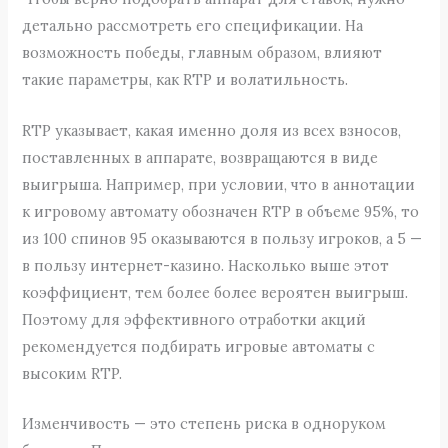
детально рассмотреть его спецификации. На
возможность победы, главным образом, влияют
такие параметры, как RTP и волатильность.
RTP указывает, какая именно доля из всех взносов,
поставленных в аппарате, возвращаются в виде
выигрыша. Например, при условии, что в аннотации
к игровому автомату обозначен RTP в объеме 95%, то
из 100 спинов 95 оказываются в пользу игроков, а 5 —
в пользу интернет-казино. Насколько выше этот
коэффициент, тем более более вероятен выигрыш.
Поэтому для эффективного отработки акций
рекомендуется подбирать игровые автоматы с
высоким RTP.
Изменчивость — это степень риска в одноруком