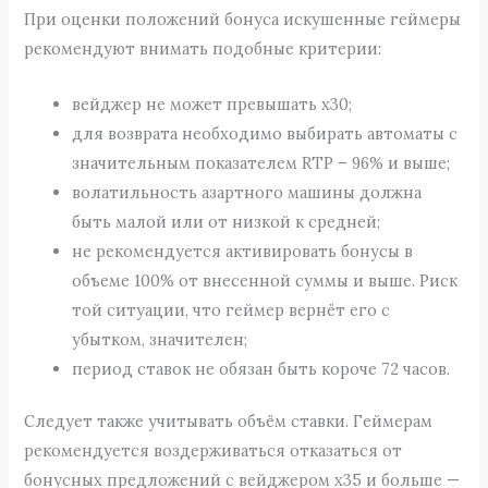
При оценки положений бонуса искушенные геймеры
рекомендуют внимать подобные критерии:
вейджер не может превышать х30;
для возврата необходимо выбирать автоматы с
значительным показателем RTP – 96% и выше;
волатильность азартного машины должна
быть малой или от низкой к средней;
не рекомендуется активировать бонусы в
объеме 100% от внесенной суммы и выше. Риск
той ситуации, что геймер вернёт его с
убытком, значителен;
период ставок не обязан быть короче 72 часов.
Следует также учитывать объём ставки. Геймерам
рекомендуется воздерживаться отказаться от
бонусных предложений с вейджером х35 и больше —