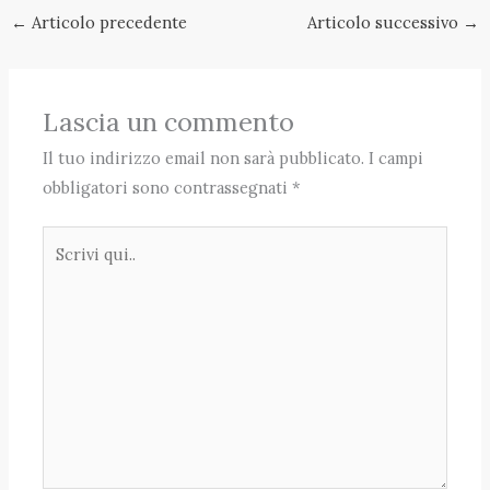
←
Articolo precedente
Articolo successivo
→
Lascia un commento
Il tuo indirizzo email non sarà pubblicato.
I campi
obbligatori sono contrassegnati
*
Scrivi
qui..