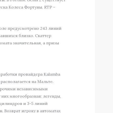
ска Колеса Фортуны. RTP –
поле предусмотрено 243 линий
авшихся близко. Скаттер
мата значительная, а призы
зработки провайдера Kalamba
 располагается на Мальте.
 прочими независимыми
 них многообразная: легенды,
 цилиндров и 3-5 линий
. Возврат игроку в автоматах