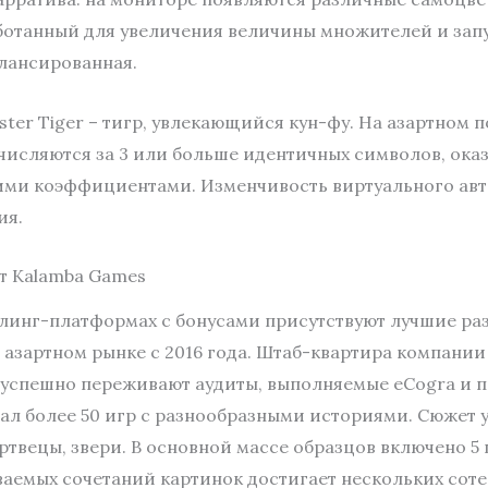
ботанный для увеличения величины множителей и запу
алансированная.
er Tiger – тигр, увлекающийся кун-фу. На азартном 
исляются за 3 или больше идентичных символов, оказ
ми коэффициентами. Изменчивость виртуального авто
ия.
т Kalamba Games
линг-платформах с бонусами присутствуют лучшие ра
 азартном рынке с 2016 года. Штаб-квартира компании
 успешно переживают аудиты, выполняемые eCogra и
ал более 50 игр с разнообразными историями. Сюжет у
ртвецы, звери. В основной массе образцов включено 5
аемых сочетаний картинок достигает нескольких сотен