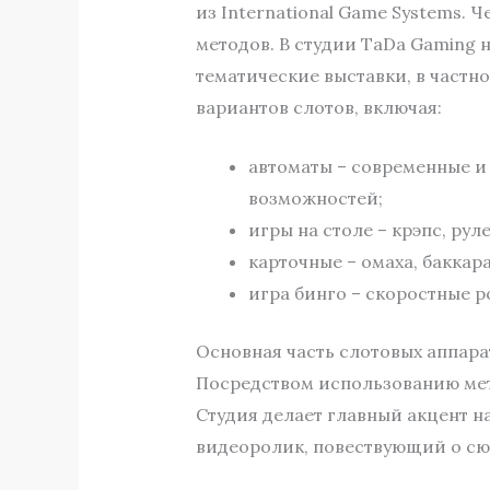
из International Game Systems.
методов. В студии TaDa Gaming 
тематические выставки, в частно
вариантов слотов, включая:
автоматы – современные и
возможностей;
игры на столе – крэпс, руле
карточные – омаха, баккара
игра бинго – скоростные
Основная часть слотовых аппара
Посредством использованию мет
Студия делает главный акцент н
видеоролик, повествующий о сю