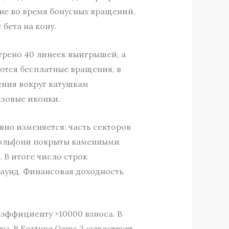
не во время бонусных вращений,
бета на кону.
трено 40 линеек выигрышей, а
ются бесплатные вращения, в
ения вокруг катушкам
изовые иконки.
но изменяется: часть секторов
волы|они покрыты каменными
В итоге число строк
аунд. Финансовая доходность
эффициенту ×10000 взноса. В
ы. В Fortune Gems 2 существует