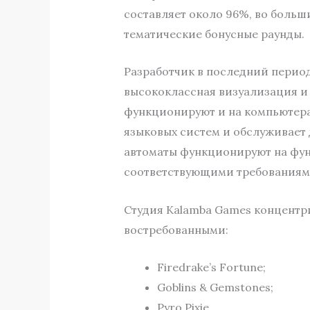
составляет около 96%, во больш
тематические бонусные раунды.
Разработчик в последний период
высококлассная визуализация и
функционируют и на компьютера
языковых систем и обслуживает 
автоматы функционируют на фунд
соответствующими требованиям
Студия Kalamba Games концентри
востребованными:
Firedrake’s Fortune;
Goblins & Gemstones;
Pyro Pixie