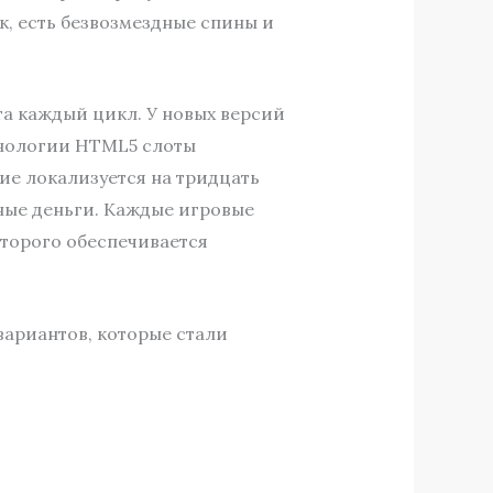
к, есть безвозмездные спины и
та каждый цикл. У новых версий
хнологии HTML5 слоты
ие локализуется на тридцать
ные деньги. Каждые игровые
оторого обеспечивается
вариантов, которые стали