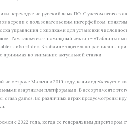
ики переводят на русский язык ПО. С учетом этого то
тов версии с пользовательским интерфейсом, понятны
оска управления с кнопками для установки численнос
шек. Там также есть помощный сектор – «Таблицы вып
ytable» либо «Info». В таблице тщательно расписаны 
с принимая во внимание актуальной ставки.
 на острове Мальта в 2019 году, взаимодействует с к
льными азартными платформами. В ассортименте этог
ы, crash games. Во различных играх предусмотрены к
ки.
емен с 2022 года, когда ее генеральным директором с