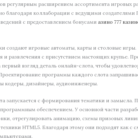
ов регулярным расширением ассортимента игровых раз
но благодаря коллаборации с ведущими создателями 
аведений с предоставлением бонусами
азино 777 казин
ки создают игровые автоматы, карты и столовые игры.
я и развлечения с присутствием настоящих крупье. 
 первый взгляд деталь онлайн-слота, чтобы удовлетво
 Проектирование программы каждого слота запрашивае
ны кодеры, дизайнеры, аудиоинженеры.
та запускается с формирования тематики и замысла. 
и программным обеспечением. У основной части разра
онки, отрегулировать анимацию, схемы призовых лини
техники HTML5. Благодаря этому они подходят как с 
мпьютерами.