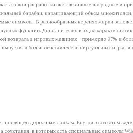
ать в свои разработки эксклюзивные наградные и пре
икальный барабан, наращивающий объем множителей, а
мые символы. В разнообразных версиях марки заложе
нусных функций. Дополнительная одна характеристик
й возврата в игровых машинах – примерно 97% и боле
выпустила большое количество виртуальных игр для к
cer посвящен дорожным гонкам. Внутри этого этом заде
 сочетания, в которых есть специальные символы Wild