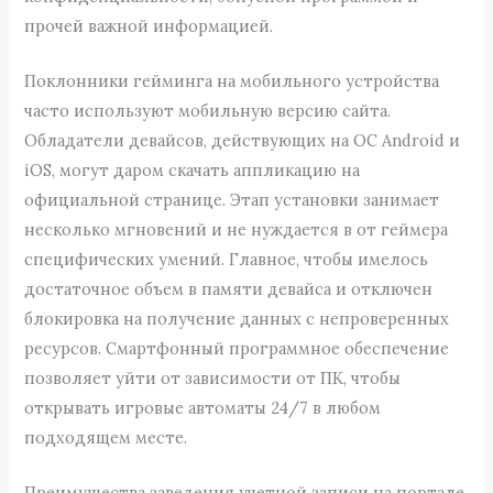
прочей важной информацией.
Поклонники гейминга на мобильного устройства
часто используют мобильную версию сайта.
Обладатели девайсов, действующих на ОС Android и
iOS, могут даром скачать аппликацию на
официальной странице. Этап установки занимает
несколько мгновений и не нуждается в от геймера
специфических умений. Главное, чтобы имелось
достаточное объем в памяти девайса и отключен
блокировка на получение данных с непроверенных
ресурсов. Смартфонный программное обеспечение
позволяет уйти от зависимости от ПК, чтобы
открывать игровые автоматы 24/7 в любом
подходящем месте.
Преимущества заведения учетной записи на портале