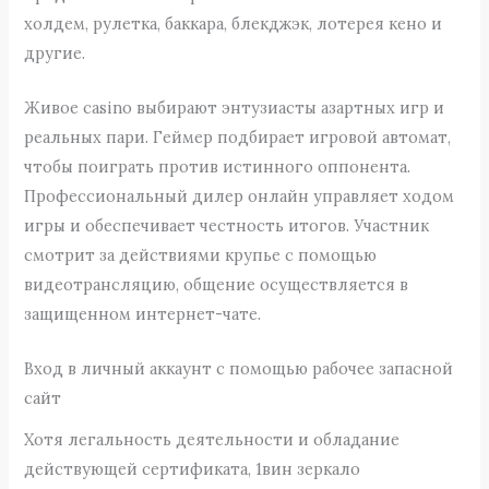
холдем, рулетка, баккара, блекджэк, лотерея кено и
другие.
Живое casino выбирают энтузиасты азартных игр и
реальных пари. Геймер подбирает игровой автомат,
чтобы поиграть против истинного оппонента.
Профессиональный дилер онлайн управляет ходом
игры и обеспечивает честность итогов. Участник
смотрит за действиями крупье с помощью
видеотрансляцию, общение осуществляется в
защищенном интернет-чате.
Вход в личный аккаунт с помощью рабочее запасной
сайт
Хотя легальность деятельности и обладание
действующей сертификата, 1вин зеркало