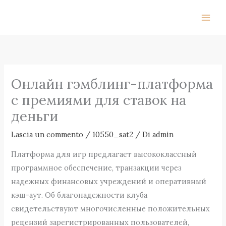
Vai
al
contenuto
Онлайн гэмблинг-платформа
с премиями для ставок на
деньги
Lascia un commento
/
10550_sat2
/ Di
admin
Платформа для игр предлагает высококлассный
программное обеспечение, транзакции через
надежных финансовых учреждений и оперативный
кэш-аут. Об благонадежности клуба
свидетельствуют многочисленные положительных
рецензий зарегистрированных пользователей,