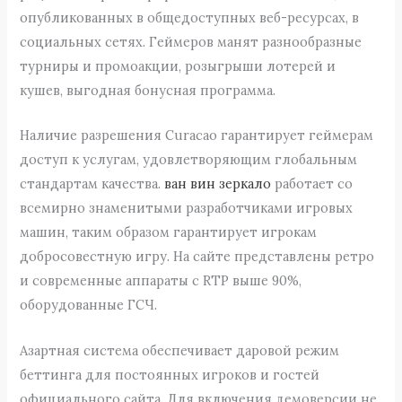
опубликованных в общедоступных веб-ресурсах, в
социальных сетях. Геймеров манят разнообразные
турниры и промоакции, розыгрыши лотерей и
кушев, выгодная бонусная программа.
Наличие разрешения Curacao гарантирует геймерам
доступ к услугам, удовлетворяющим глобальным
стандартам качества.
ван вин зеркало
работает со
всемирно знаменитыми разработчиками игровых
машин, таким образом гарантирует игрокам
добросовестную игру. На сайте представлены ретро
и современные аппараты с RTP выше 90%,
оборудованные ГСЧ.
Азартная система обеспечивает даровой режим
беттинга для постоянных игроков и гостей
официального сайта. Для включения демоверсии не