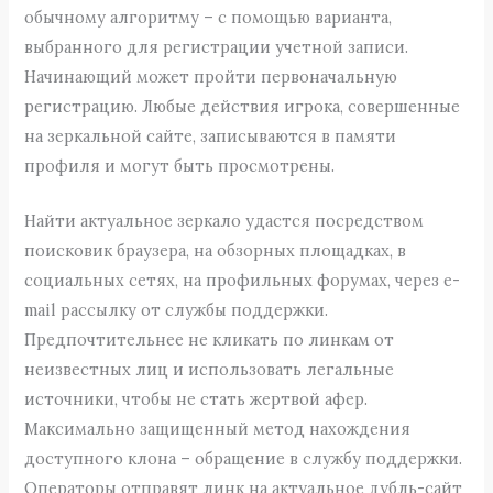
обычному алгоритму – с помощью варианта,
выбранного для регистрации учетной записи.
Начинающий может пройти первоначальную
регистрацию. Любые действия игрока, совершенные
на зеркальной сайте, записываются в памяти
профиля и могут быть просмотрены.
Найти актуальное зеркало удастся посредством
поисковик браузера, на обзорных площадках, в
социальных сетях, на профильных форумах, через e-
mail рассылку от службы поддержки.
Предпочтительнее не кликать по линкам от
неизвестных лиц и использовать легальные
источники, чтобы не стать жертвой афер.
Максимально защищенный метод нахождения
доступного клона – обращение в службу поддержки.
Операторы отправят линк на актуальное дубль-сайт