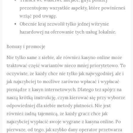
prezentujemy wszystkie aspekty, które powinieneś
wziąć pod uwagę.
Obecnie kraj zezwolił tylko jednej witrynie
hazardowej na oferowanie tych usług lokalnie.
Bonusy i promocje
Nie tylko same z siebie, ale również kasyno online może
traktować część wariantów nieco mniej priorytetowo. To
oczywiste, że każdy chce nie tylko jak najwygodniej, ale i
jak najszybciej to możliwe zarówno wpłacać i wypłacać
pieniądze z kasyn internetowych. Dlatego też spójrz na
naszą krótką instrukcję, czym kierować się przy wyborze
odpowiedniej dla siebie metody płatności. Nie jest
również żadną tajemnicą, że każdy gracz chce jak
najszybciej wypłacić swoje wygrane z kasyna online. Po
pierwsze, od tego, jak szybko dany operator przetwarza