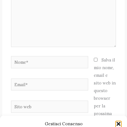
Nome*
Salva il
mio nome,
email e
Email*
sito web in
questo
browser
Sito
per la
web
prossima
volta che
Gestisci Consenso