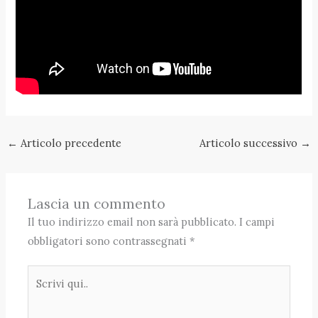
←
Articolo precedente
Articolo successivo
→
Lascia un commento
Il tuo indirizzo email non sarà pubblicato.
I campi
obbligatori sono contrassegnati
*
Scrivi
qui..