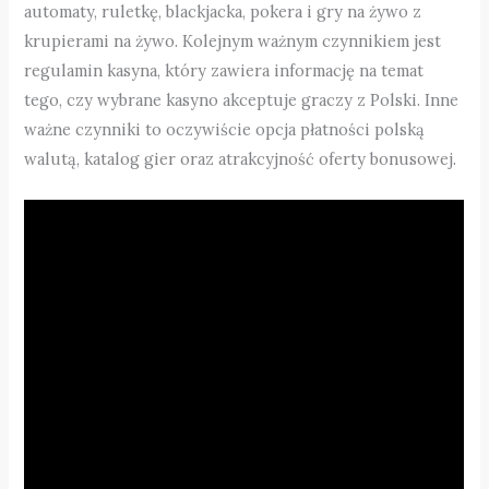
automaty, ruletkę, blackjacka, pokera i gry na żywo z
krupierami na żywo. Kolejnym ważnym czynnikiem jest
regulamin kasyna, który zawiera informację na temat
tego, czy wybrane kasyno akceptuje graczy z Polski. Inne
ważne czynniki to oczywiście opcja płatności polską
walutą, katalog gier oraz atrakcyjność oferty bonusowej.