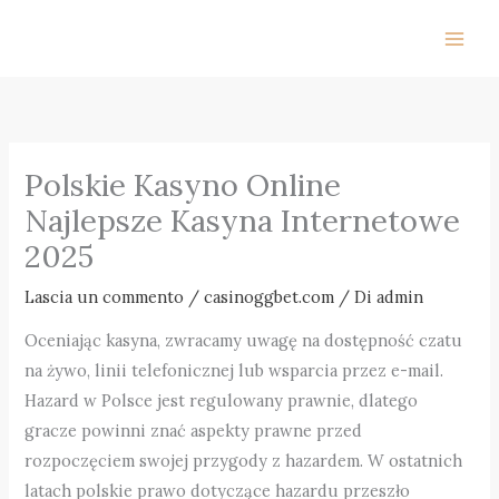
Vai
al
contenuto
Polskie Kasyno Online
Najlepsze Kasyna Internetowe
2025
Lascia un commento
/
casinoggbet.com
/ Di
admin
Oceniając kasyna, zwracamy uwagę na dostępność czatu
na żywo, linii telefonicznej lub wsparcia przez e-mail.
Hazard w Polsce jest regulowany prawnie, dlatego
gracze powinni znać aspekty prawne przed
rozpoczęciem swojej przygody z hazardem. W ostatnich
latach polskie prawo dotyczące hazardu przeszło