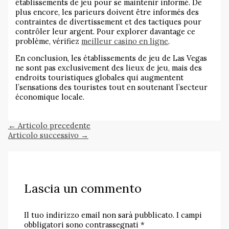
établissements de jeu pour se maintenir informé. De
plus encore, les parieurs doivent être informés des
contraintes de divertissement et des tactiques pour
contrôler leur argent. Pour explorer davantage ce
problème, vérifiez
meilleur casino en ligne
.
En conclusion, les établissements de jeu de Las Vegas
ne sont pas exclusivement des lieux de jeu, mais des
endroits touristiques globales qui augmentent
l’sensations des touristes tout en soutenant l’secteur
économique locale.
←
Articolo precedente
Articolo successivo
→
Lascia un commento
Il tuo indirizzo email non sarà pubblicato.
I campi
obbligatori sono contrassegnati
*