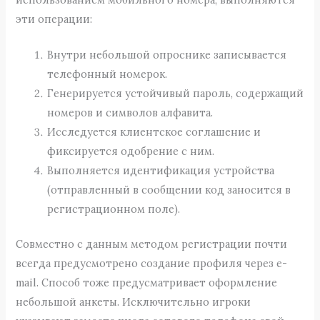
эти операции:
Внутри небольшой опроснике записывается
телефонный номерок.
Генерируется устойчивый пароль, содержащий
номеров и символов алфавита.
Исследуется клиентское соглашение и
фиксируется одобрение с ним.
Выполняется идентификация устройства
(отправленный в сообщении код заносится в
регистрационном поле).
Совместно с данным методом регистрации почти
всегда предусмотрено создание профиля через e-
mail. Способ тоже предусматривает оформление
небольшой анкеты. Исключительно игроки