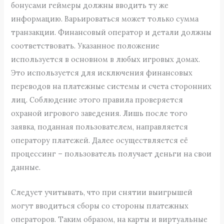
бонусами геймеры должны вводить ту же
информацию. Варьироваться может только сумма
транзакции. Финансовый оператор и детали должны
соответствовать. Указанное положение
используется в основном в любых игровых домах.
Это используется для исключения финансовых
переводов на платежные системы и счета сторонних
лиц. Соблюдение этого правила проверяется
охраной игрового заведения. Лишь после того
заявка, поданная пользователем, направляется
оператору платежей. Далее осуществляется её
процессинг – пользователь получает деньги на свои
данные.
Следует учитывать, что при снятии выигрышей
могут вводиться сборы со стороны платежных
операторов. Таким образом, на карты и виртуальные