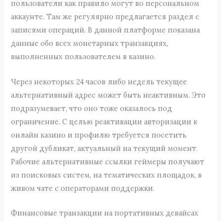
пользователи как правило могут во персональном
аккаунте. Там же регулярно предлагается раздел с
записями операций. В данной платформе показана
данные обо всех монетарных транзакциях,
выполненных пользователем в казино.
Через некоторых 24 часов либо недель текущее
альтернативный адрес может быть неактивным. Это
подразумевает, что оно тоже оказалось под
ограничение. С целью реактивации авторизации к
онлайн казино и профилю требуется посетить
другой дубликат, актуальный на текущий момент.
Рабочие альтернативные ссылки геймеры получают
из поисковых систем, на тематических площадок, в
живом чате с операторами поддержки.
Финансовые транзакции на портативных девайсах