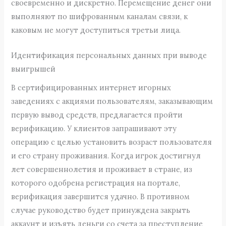
своевременно и дискретно. Перемещение денег они
выполняют по шифрованным каналам связи, к
каковым не могут доступиться третьи лица.
Идентификация персональных данных при выводе
выигрышей
В сертифицированных интернет игорных
заведениях с акциями пользователям, заказывающим
первую вывод средств, предлагается пройти
верификацию. У клиентов запрашивают эту
операцию с целью установить возраст пользователя
и его страну проживания. Когда игрок достигнул
лет совершеннолетия и проживает в стране, из
которого одобрена регистрация на портале,
верификация завершится удачно. В противном
случае руководство будет принуждена закрыть
аккаунт и изъять деньги со счета за преступление