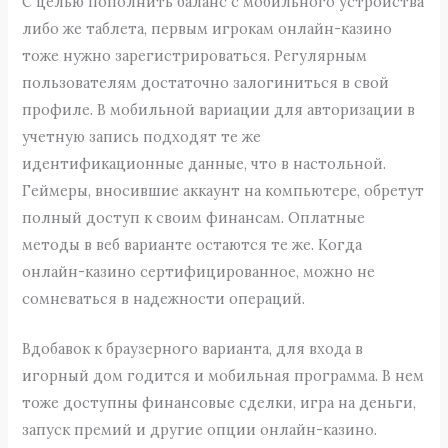
С целью пополнить баланс с мобильного устройства
либо же таблета, первым игрокам онлайн-казино
тоже нужно зарегистрироваться. Регулярным
пользователям достаточно залогиниться в свой
профиле. В мобильной вариации для авторизации в
учетную запись подходят те же
идентификационные данные, что в настольной.
Геймеры, вносившие аккаунт на компьютере, обретут
полный доступ к своим финансам. Оплатные
методы в веб варианте остаются те же. Когда
онлайн-казино сертифицированное, можно не
сомневаться в надежности операций.
Вдобавок к браузерного варианта, для входа в
игорный дом годится и мобильная программа. В нем
тоже доступны финансовые сделки, игра на деньги,
запуск премий и другие опции онлайн-казино.