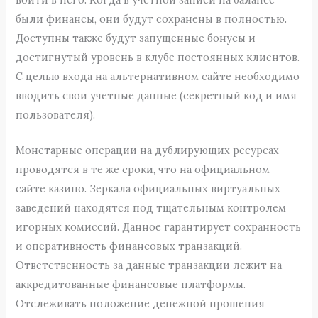
были финансы, они будут сохранены в полностью.
Доступны также будут запущенные бонусы и
достигнутый уровень в клубе постоянных клиентов.
С целью входа на альтернативном сайте необходимо
вводить свои учетные данные (секретный код и имя
пользователя).
Монетарные операции на дублирующих ресурсах
проводятся в те же сроки, что на официальном
сайте казино. Зеркала официальных виртуальных
заведений находятся под тщательным контролем
игорных комиссий. Данное гарантирует сохранность
и оперативность финансовых транзакций.
Ответственность за данные транзакции лежит на
аккредитованные финансовые платформы.
Отслеживать положение денежной прошения