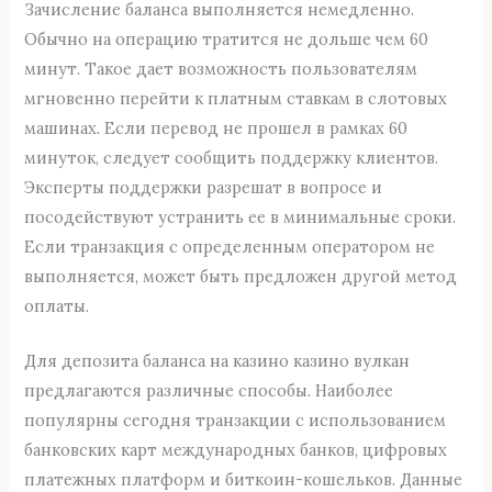
Зачисление баланса выполняется немедленно.
Обычно на операцию тратится не дольше чем 60
минут. Такое дает возможность пользователям
мгновенно перейти к платным ставкам в слотовых
машинах. Если перевод не прошел в рамках 60
минуток, следует сообщить поддержку клиентов.
Эксперты поддержки разрешат в вопросе и
посодействуют устранить ее в минимальные сроки.
Если транзакция с определенным оператором не
выполняется, может быть предложен другой метод
оплаты.
Для депозита баланса на казино казино вулкан
предлагаются различные способы. Наиболее
популярны сегодня транзакции с использованием
банковских карт международных банков, цифровых
платежных платформ и биткоин-кошельков. Данные