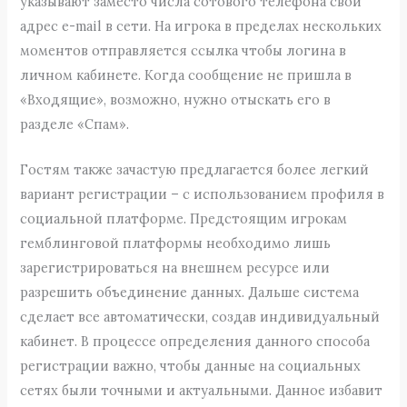
указывают заместо числа сотового телефона свой
адрес e-mail в сети. На игрока в пределах нескольких
моментов отправляется ссылка чтобы логина в
личном кабинете. Когда сообщение не пришла в
«Входящие», возможно, нужно отыскать его в
разделе «Спам».
Гостям также зачастую предлагается более легкий
вариант регистрации – с использованием профиля в
социальной платформе. Предстоящим игрокам
гемблинговой платформы необходимо лишь
зарегистрироваться на внешнем ресурсе или
разрешить объединение данных. Дальше система
сделает все автоматически, создав индивидуальный
кабинет. В процессе определения данного способа
регистрации важно, чтобы данные на социальных
сетях были точными и актуальными. Данное избавит