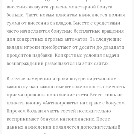
внесения аккаунта уровень монетарной бонуса
больше. Часто новым клиентам начисляется полная
сумма от внесенных вкладов. Вместе с средствами
часто начисляются бонусные бесплатные вращения
для конкретных игровых автоматов. За следующие
вклады игроки приобретают от десяти до двадцати
процентов надбавки. Конкретные условия выдачи
вознаграждений размещаются на этих сайтах.
В случае намерении игроки внутри виртуальном
казино вулкан казино имеют возможность отменить
приема призов за пополнение счета. Всего лишь не
кликать кнопку «Активировать» на экране с бонусом.
Впрочем большая часть гостей положительно
воспринимает бонусам на пополнение. После
данных начисления появляется дополнительный