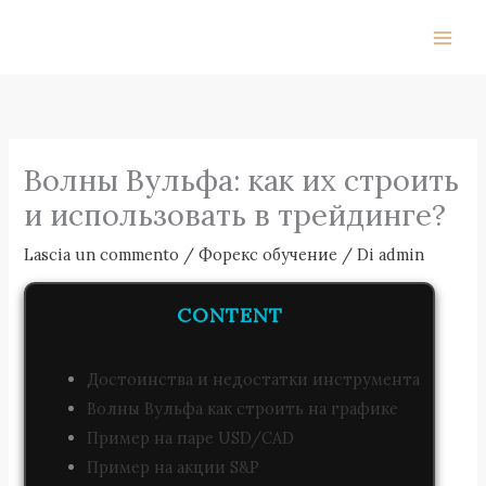
Vai
al
contenuto
Волны Вульфа: как их строить
и использовать в трейдинге?
Lascia un commento
/
Форекс обучение
/ Di
admin
CONTENT
Достоинства и недостатки инструмента
Волны Вульфа как строить на графике
Пример на паре USD/CAD
Пример на акции S&P