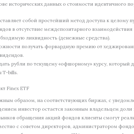
нове исторических данных о стоимости идентичного п
дставляет собой простейший метод доступа к целому п
ндов в отсутствие междепозитарного взаимодействия 
бходимую ликвидность (денежные средства).
можности получать форвардную премию от хеджирован
видендов.
одать рубли по текущему «офшорному» курсу, который 
T-bills.
кт Finex ETF
ным образом, на соответствующих биржах, с уведомле
нием инвестор остается законным владельцем доли 
рынков обращения акций фондов клиенты смогут реали
стно с советом директоров, администратором фондов 