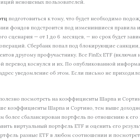
стиций неношеных пользователей.
отц
подготовиться к тому, что будет необходимо подож
нии фондов подстроится под изменившиеся правила иг
о сценария — от 1 до 6 месяцев, — но срок будет зав
операций. Сбербанк попал под блокирующие санкции, 
нтов другому профучастнику. Все FinEx ETF (включая 
й перевод коснулся и их. По опубликованной информа
дрес уведомление об этом. Если письмо не приходило,
полезно посмотреть на коэффициенты Шарпа и Сорти
ше коэффициенты Шарпа и Сортино, тем выше доходнос
м более сбалансирован портфель по отношению к его 
авить виртуальный портфель ETF и оценить его резуль
ортфель разные ETF в любом соотношении и посмотрет