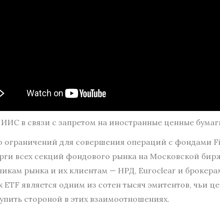
 ИИС в связи с запретом на иностранные ценные бума
 ограничений для совершения операций с фондами FinE
торги всех секций фондового рынка на Московской бирж
кам рынка и их клиентам — НРД, Euroclear и брокерам,
x ETF является одним из сотен тысяч эмитентов, чьи 
тупить стороной в этих взаимоотношениях.