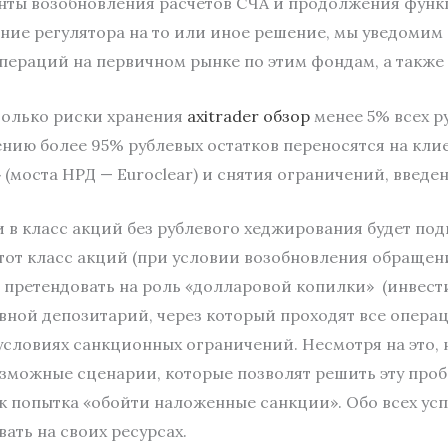
анты возобновления расчетов СЧА и продолжения фун
ение регулятора на то или иное решение, мы уведомим
пераций на первичном рынке по этим фондам, а также
 только риски хранения
axitrader обзор
менее 5% всех р
нению более 95% рублевых остатков переносятся на кли
(моста НРД — Euroclear) и снятия ограничений, введе
в класс акций без рублевого хеджирования будет под
тот класс акций (при условии возобновления обращен
 претендовать на роль «долларовой копилки» (инвест
вной депозитарий, через который проходят все опера
условиях санкционных ограничений. Несмотря на это,
зможные сценарии, которые позволят решить эту пробл
к попытка «обойти наложенные санкции». Обо всех ус
ать на своих ресурсах.