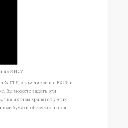
ги на ИИС?
x ETF, в том числе и с FXUS и
е. Вы можете задать эти
 чьи активы хранятся у этих
ценные бумаги обслуживаются