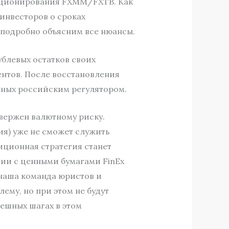
кционирования FXMM/FXTB. Как
 инвесторов о сроках
 подробно объясним все нюансы.
ублевых остатков своих
ентов. После восстановления
нных российским регулятором.
вержен валютному риску.
ия) уже не сможет служить
иционная стратегия станет
ции с ценными бумагами FinEx
 наша команда юристов и
ему, но при этом не будут
пешных шагах в этом