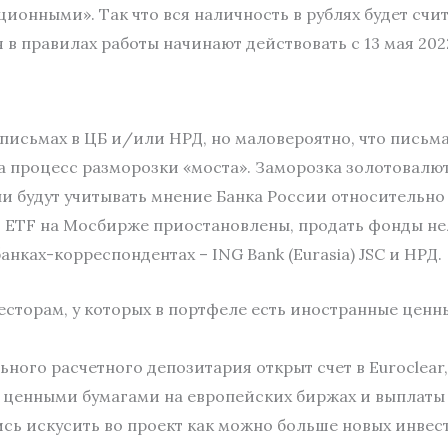
ционными». Так что вся наличность в рублях будет сч
в правилах работы начинают действовать с 13 мая 2022
письмах в ЦБ и/или НРД, но маловероятно, что письм
а процесс разморозки «моста». Заморозка золотовалют
ли будут учитывать мнение Банка России относительн
и ETF на Мосбирже приостановлены, продать фонды не
анках-корреспондентах – ING Bank (Eurasia) JSC и НРД.
сторам, у которых в портфеле есть иностранные ценны
ного расчетного депозитария открыт счет в Euroclear
ценными бумагами на европейских биржах и выплаты 
ь искусить во проект как можно больше новых инвес