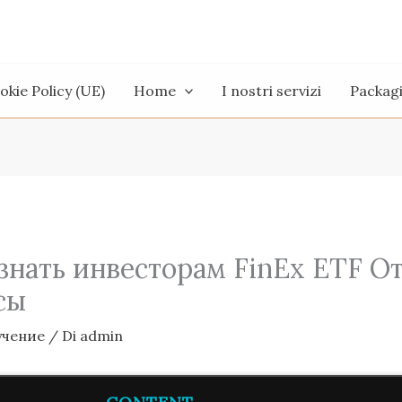
okie Policy (UE)
Home
I nostri servizi
Packag
знать инвесторам FinEx ETF О
сы
учение
/ Di
admin