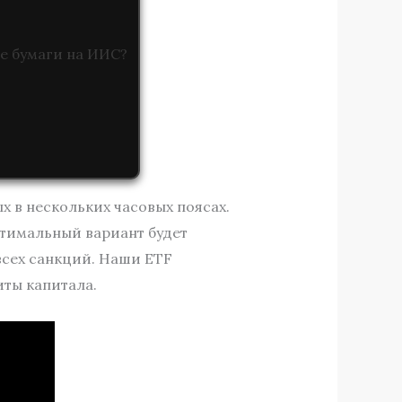
ые бумаги на ИИС?
х в нескольких часовых поясах.
птимальный вариант будет
всех санкций. Наши ETF
ты капитала.