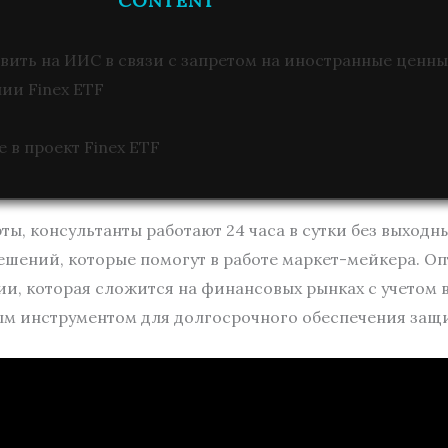
CONTENT
вить на ИИС в связи с запретом на иностранные ценн
ии Finex ETF
 в проект Finex ETF
ы, консультанты работают 24 часа в сутки без выходны
ешений, которые помогут в работе маркет-мейкера. О
ии, которая сложится на финансовых рынках с учетом 
м инструментом для долгосрочного обеспечения защи