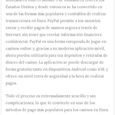
Estados Unidos y desde entonces se ha convertido en
una de las formas más populares y confiables de realizar
transacciones en línea. PayPal permite a los usuarios
enviar y recibir pagos de manera segura a través de
Internet, sin tener que revelar información financiera
confidencial. PayPal es una forma estupenda de jugar en
casinos online y, gracias a su moderna aplicación móvil,
ahora puedes utilizarla para tus depósitos y retiradas de
dinero del casino. La aplicación se puede descargar de
forma gratuita tanto en dispositivos Android como iOS, y
ofrece un nivel extra de seguridad a la hora de realizar
pagos.
Todo el proceso es extremadamente sencillo y sin
complicaciones, lo que lo convierte en uno de los
métodos de pago más populares para los casinos en línea.