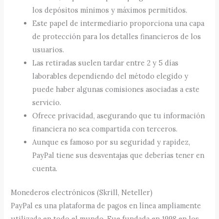
los depósitos mínimos y máximos permitidos.
Este papel de intermediario proporciona una capa
de protección para los detalles financieros de los
usuarios.
Las retiradas suelen tardar entre 2 y 5 días
laborables dependiendo del método elegido y
puede haber algunas comisiones asociadas a este
servicio.
Ofrece privacidad, asegurando que tu información
financiera no sea compartida con terceros.
Aunque es famoso por su seguridad y rapidez,
PayPal tiene sus desventajas que deberías tener en
cuenta.
Monederos electrónicos (Skrill, Neteller)
PayPal es una plataforma de pagos en línea ampliamente
utilizada en todo el mundo. Fue fundada en 1998 en los