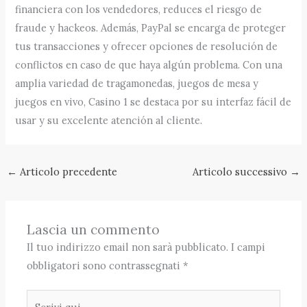
financiera con los vendedores, reduces el riesgo de
fraude y hackeos. Además, PayPal se encarga de proteger
tus transacciones y ofrecer opciones de resolución de
conflictos en caso de que haya algún problema. Con una
amplia variedad de tragamonedas, juegos de mesa y
juegos en vivo, Casino 1 se destaca por su interfaz fácil de
usar y su excelente atención al cliente.
←
Articolo precedente
Articolo successivo
→
Lascia un commento
Il tuo indirizzo email non sarà pubblicato.
I campi
obbligatori sono contrassegnati
*
Scrivi